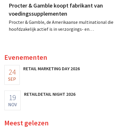
Procter & Gamble koopt fabrikant van
voedingssupplementen
Procter & Gamble, de Amerikaanse multinational die
hoofdzakelijk actief is in verzorgings- en
huishoudproducten, telt miljarden neer voor de
overname van Thorne, een producent van
voedingssupplementen.
Evenementen
RETAIL MARKETING DAY 2026
24
SEP
RETAILDETAIL NIGHT 2026
19
NOV
Meest gelezen