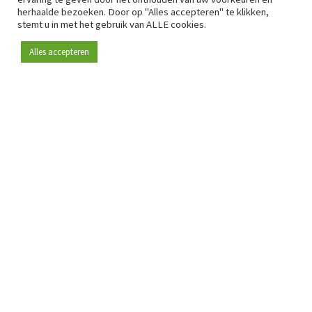
herhaalde bezoeken. Door op "Alles accepteren" te klikken,
stemt u in met het gebruik van ALLE cookies.
Alles accepteren
Sinds 2009 is RetailDetail hét toonaangevende B2B-
platform voor retail in Europa.
Als "100% trusted medium" en sterke retailcommunity biedt
RetailDetail professionals dagelijks betrouwbaar nieuws,
scherpe inzichten en relevante analyses uit de sector.
Daarnaast brengt RetailDetail de markt samen via
inspirerende events en exclusieve retailtours, waar
kennisdeling, netwerking en innovatie centraal staan.