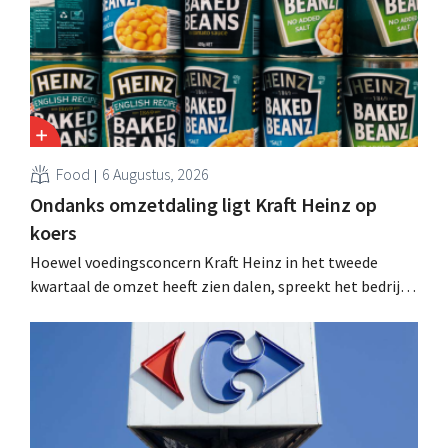
Food
6 Augustus, 2026
Ondanks omzetdaling ligt Kraft Heinz op
koers
Hoewel voedingsconcern Kraft Heinz in het tweede
kwartaal de omzet heeft zien dalen, spreekt het bedrijf
toch van beter dan verwachte resultaten. De
multinational verhoogt de investeringen en de
vooruitzichten.