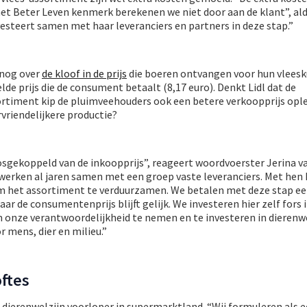
t Beter Leven kenmerk berekenen we niet door aan de klant”, aldu
nvesteert samen met haar leveranciers en partners in deze stap.”
 nog over
de kloof in de prijs
die boeren ontvangen voor hun vleesk
lde prijs die de consument betaalt (8,17 euro). Denkt Lidl dat de
rtiment kip de pluimveehouders ook een betere verkoopprijs ople
rvriendelijkere productie?
s losgekoppeld van de inkoopprijs”, reageert woordvoerster Jerina 
 werken al jaren samen met een groep vaste leveranciers. Met hen
m het assortiment te verduurzamen. We betalen met deze stap e
ar de consumentenprijs blijft gelijk. We investeren hier zelf fors
 onze verantwoordelijkheid te nemen en te investeren in dierenwe
r mens, dier en milieu.”
ftes
a dierenwelzijn voorloper in supermarktland. “Wij formuleren als e