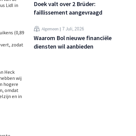
Doek valt over 2 Brüder:
s Lidl in
faillissement aangevraagd
7 Juli, 2026
Algemeen
uikens (0,89
Waarom Bol nieuwe financiële
vert, zodat
diensten wil aanbieden
van Heck
 hebben wij
en hogere
 in, omdat
lzijn en in
erste