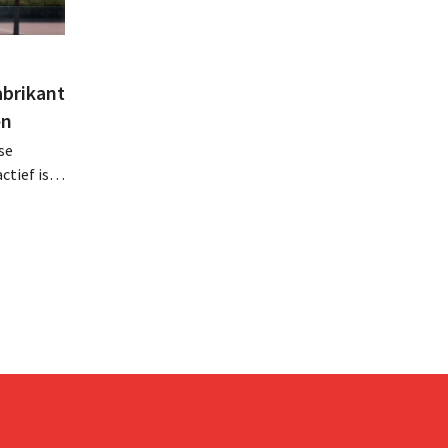
abrikant
en
se
tief is in
en, telt
 van