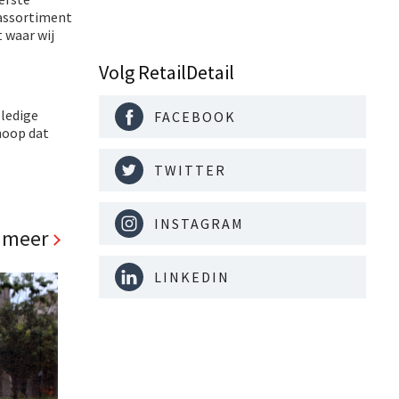
 assortiment
 waar wij
Volg RetailDetail
lledige
FACEBOOK
hoop dat
TWITTER
INSTAGRAM
 meer
LINKEDIN