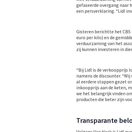
gefaseerde overgang naar he
een persverklaring. “Lidl i
Gisteren berichtte het CBS
euro per kilo) en de gemidde
verduurzaming van het asso
zij kunnen investeren in die
“Bij Lidl is de verkoopprij
namens de discounter. “Wij
al eerdere stappen gezet o
inkoopprijs aan de keten, ma
we het belangrijk vinden om
producten die beter zijn voo
Transparante belo
Volgens Van Heck is Lidl qu