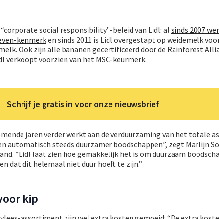
corporate social responsibility”-beleid van Lidl: al
sinds 2007 wer
Leven-kenmerk
en sinds 2011 is Lidl overgestapt op weidemelk voo
lk. Ook zijn alle bananen gecertificeerd door de Rainforest Allia
Lidl verkoopt voorzien van het MSC-keurmerk.
Schrijf je gratis in voor onze nieuwsbrief
komende jaren verder werkt aan de verduurzaming van het totale a
en automatisch steeds duurzamer boodschappen”, zegt Marlijn S
land. “Lidl laat zien hoe gemakkelijk het is om duurzaam boodsch
n dat dit helemaal niet duur hoeft te zijn.”
voor kip
vlees-assortiment zijn wel extra kosten gemoeid: “De extra koste