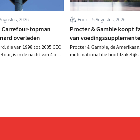
Augustus, 2026
Food
5 Augustus, 2026
 Carrefour-topman
Procter & Gamble koopt f
rnard overleden
van voedingssupplement
rd, die van 1998 tot 2005 CEO
Procter & Gamble, de Amerikaan
four, is in de nacht van 4 op 5
multinational die hoofdzakelijk ac
rleden. Hij versterkte de
verzorgings- en huishoudproduct
e activiteiten van de retailer,
miljarden neer voor de overname
de fusie met Promodès en
Thorne, een producent van
ig Belgisch marktleider GB
voedingssupplementen.