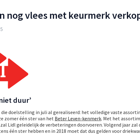
een nog vlees met keurmerk verko
15
niet duur’
 die doelstelling in juli al gerealiseerd: het volledige vaste assort
ze zomer één ster van het
Beter Leven-kenmerk
. Met het assorti
al Lidl geleidelijk de verbeteringen doorvoeren. Volgend jaar zal 
ens één ster hebben en in 2018 moet dat dus gelden voor driekwar