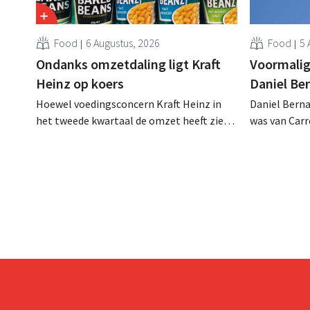
Food
6 Augustus, 2026
Food
5 
Ondanks omzetdaling ligt Kraft
Voormalig
Heinz op koers
Daniel Be
Hoewel voedingsconcern Kraft Heinz in
Daniel Berna
het tweede kwartaal de omzet heeft zien
was van Carre
dalen, spreekt het bedrijf toch van beter
augustus ove
dan verwachte resultaten. De
international
multinational verhoogt de investeringen
realiseerde 
en de vooruitzichten.
nam toenmal
over.