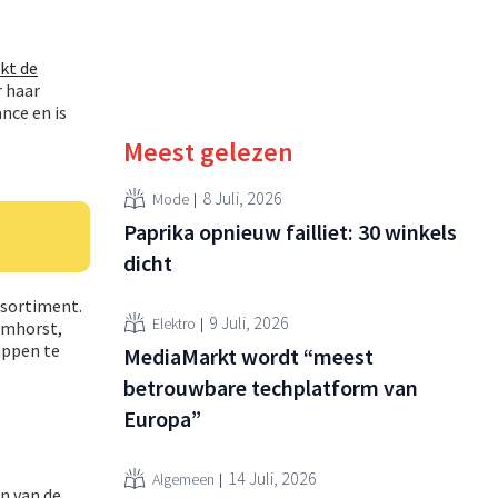
kt de
r haar
nce en is
Meest gelezen
8 Juli, 2026
Mode
Paprika opnieuw failliet: 30 winkels
dicht
ssortiment.
9 Juli, 2026
Elektro
omhorst,
appen te
MediaMarkt wordt “meest
betrouwbare techplatform van
Europa”
14 Juli, 2026
Algemeen
n van de