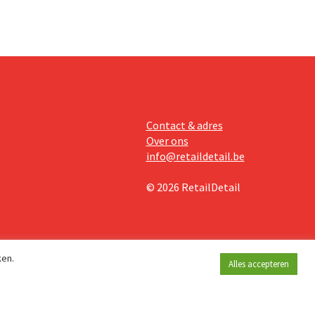
Contact & adres
Over ons
info@retaildetail.be
© 2026 RetailDetail
ken.
Alles accepteren