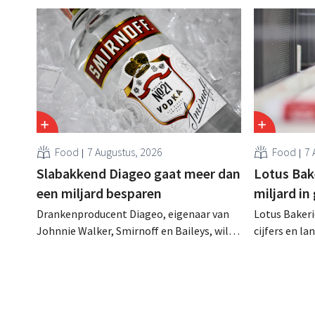
Food
7 Augustus, 2026
Food
7 
Slabakkend Diageo gaat meer dan
Lotus Bake
een miljard besparen
miljard in
Drankenproducent Diageo, eigenaar van
Lotus Bakeri
Johnnie Walker, Smirnoff en Baileys, wil
cijfers en l
na een omzetdaling fors in de kosten
investering
snijden en tegelijk investeren in groei voor
productiecap
onder andere Guiness en voorgemixte
breiden: “
cocktails.
grijpen”.