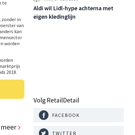
n te
Aldi wil Lidl-hype achterna met
eigen kledinglijn
, zonder in
voerster van
 anders kan
oemensector
en worden
 worden
marktprijs
nds 2018.
Volg RetailDetail
FACEBOOK
 meer
TWITTER