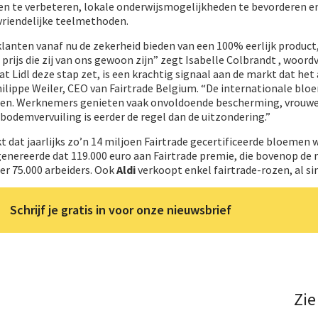
 te verbeteren, lokale onderwijsmogelijkheden te bevorderen e
vriendelijke teelmethoden.
klanten vanaf nu de zekerheid bieden van een 100% eerlijk product
 prijs die zij van ons gewoon zijn” zegt Isabelle Colbrandt , woord
at Lidl deze stap zet, is een krachtig signaal aan de markt dat het
ilippe Weiler, CEO van Fairtrade Belgium. “De internationale bl
en. Werknemers genieten vaak onvoldoende bescherming, vrouw
odemvervuiling is eerder de regel dan de uitzondering.”
ijkt dat jaarlijks zo’n 14 miljoen Fairtrade gecertificeerde bloemen
 genereerde dat 119.000 euro aan Fairtrade premie, die bovenop de 
er 75.000 arbeiders. Ook
Aldi
verkoopt enkel fairtrade-rozen, al si
Schrijf je gratis in voor onze nieuwsbrief
Zie