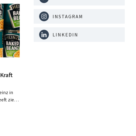
INSTAGRAM
LINKEDIN
Kraft
inz in
eft zien
an beter
teringen