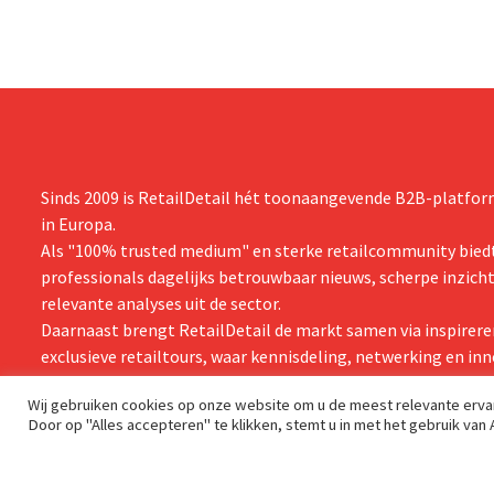
Sinds 2009 is RetailDetail hét toonaangevende B2B-platform
in Europa.
Als "100% trusted medium" en sterke retailcommunity biedt
professionals dagelijks betrouwbaar nieuws, scherpe inzich
relevante analyses uit de sector.
Daarnaast brengt RetailDetail de markt samen via inspirere
exclusieve retailtours, waar kennisdeling, netwerking en inn
centraal staan.
Wij gebruiken cookies op onze website om u de meest relevante erv
Door op "Alles accepteren" te klikken, stemt u in met het gebruik van