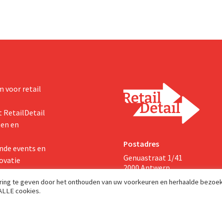
 voor retail
 RetailDetail
ten en
Postadres
nde events en
Genuastraat 1/41
ovatie
2000 Antwerp
aring te geven door het onthouden van uw voorkeuren en herhaalde bezoe
 ALLE cookies.