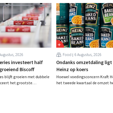
Augustus, 2026
Food
6 Augustus, 2026
ries investeert half
Ondanks omzetdaling ligt 
 groeiend Biscoff
Heinz op koers
es blijft groeien met dubbele
Hoewel voedingsconcern Kraft He
anceert het grootste
het tweede kwartaal de omzet he
sprogramma ooit om de
dalen, spreekt het bedrijf toch v
aciteit voor Biscoff uit te
dan verwachte resultaten. De
We moeten dit momentum
multinational verhoogt de inves
en de vooruitzichten.