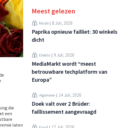
Meest gelezen
8 Juli, 2026
Mode
Paprika opnieuw failliet: 30 winkels
dicht
9 Juli, 2026
Elektro
MediaMarkt wordt “meest
betrouwbare techplatform van
 de
Europa”
e
14 Juli, 2026
Algemeen
Doek valt over 2 Brüder:
sing die
faillissement aangevraagd
Met een
astbare
premie laten
17 Juli, 2026
Food