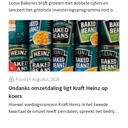
Lotus Bakeries blijft groeien met dubbele cijfers en
lanceert het grootste investeringsprogramma ooit om
de productiecapaciteit voor Biscoff uit te breiden: “We
moeten dit momentum grijpen”.
Food
6 Augustus, 2026
Ondanks omzetdaling ligt Kraft Heinz op
koers
Hoewel voedingsconcern Kraft Heinz in het tweede
kwartaal de omzet heeft zien dalen, spreekt het bedrijf
toch van beter dan verwachte resultaten. De
multinational verhoogt de investeringen en de