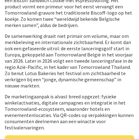
een Biscoff Sandwich Cookie met espressovulling. Het
product vormt een primeur: voor het eerst vervangt een
Tomorrowland-gravure het traditionele Biscoff-logo op het
koekje. Zo komen twee “wereldwijd bekende Belgische
merken samen”, aldus de bedrijven.
De samenwerking draait niet primair om volume, maar om
merkbeleving en internationale zichtbaarheid. Er komt dan
ook een gefaseerde uitrol: de eerste lanceringsgolf start in
Europa, gekoppeld aan Tomorrowland België in het voorjaar
van 2026. Later in 2026 volgt een tweede lanceringsfase in de
regio Azië-Pacific, in het kader van Tomorrowland Thailand.
Zo benut Lotus Bakeries het festival om zichtbaarheid te
verkrijgen bij een “jonge, dynamische gemeenschap” in
nieuwe markten.
De marketingaanpak is alvast breed opgezet: fysieke
winkelactivaties, digitale campagnes en integratie in het
Tomorrowland-ecosysteem, waaronder hotels en
evenementenlocaties. Via QR-codes op verpakkingen kunnen
consumenten deelnemen aan een winactie voor
festivalervaringen.