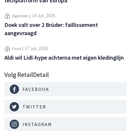
techplatform van Europa”
14 Juli, 2026
Algemeen
Doek valt over 2 Brüder: faillissement
aangevraagd
17 Juli, 2026
Food
Aldi wil Lidl-hype achterna met eigen kledinglijn
Volg RetailDetail
FACEBOOK
TWITTER
INSTAGRAM