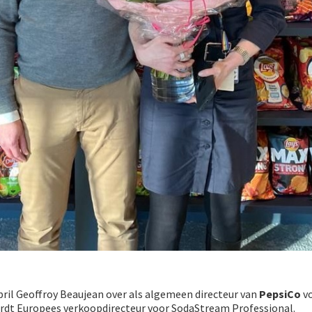
pril Geoffroy Beaujean over als algemeen directeur van
PepsiCo
vo
rdt Europees verkoopdirecteur voor SodaStream Professional.