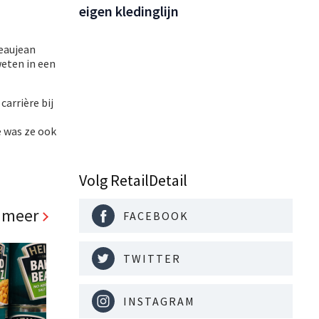
eigen kledinglijn
Beaujean
eten in een
arrière bij
e was ze ook
Volg RetailDetail
 meer
FACEBOOK
TWITTER
INSTAGRAM