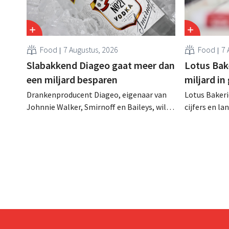
Food
7 Augustus, 2026
Food
7 
Slabakkend Diageo gaat meer dan
Lotus Bake
een miljard besparen
miljard in
Drankenproducent Diageo, eigenaar van
Lotus Bakeri
Johnnie Walker, Smirnoff en Baileys, wil
cijfers en l
na een omzetdaling fors in de kosten
investering
snijden en tegelijk investeren in groei voor
productiecap
onder andere Guiness en voorgemixte
breiden: “
cocktails.
grijpen”.