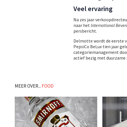
Veel ervaring
Na zes jaar verkoopdirecteu
naar het
International Beve
persbericht.
Delmotte wordt de eerste vr
PepsiCo BeLux tien jaar gel
categoriemanagement door n
actief bezig met duurzame p
MEER OVER...
FOOD