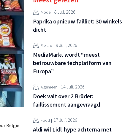
8 Juli, 2026
Mode
Paprika opnieuw failliet: 30 winkels
dicht
9 Juli, 2026
Elektro
MediaMarkt wordt “meest
betrouwbare techplatform van
Europa”
14 Juli, 2026
Algemeen
Doek valt over 2 Brüder:
faillissement aangevraagd
17 Juli, 2026
Food
or België
Aldi wil Lidl-hype achterna met