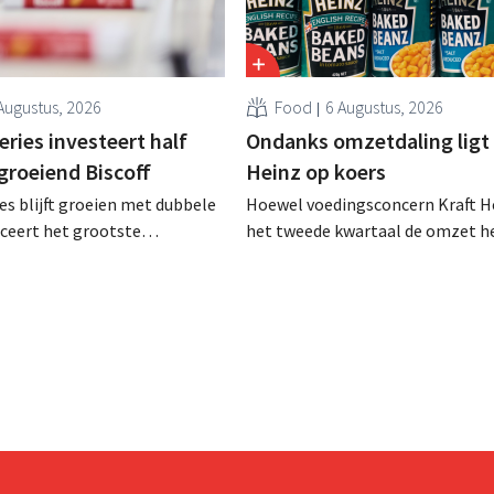
Augustus, 2026
Food
6 Augustus, 2026
ries investeert half
Ondanks omzetdaling ligt 
 groeiend Biscoff
Heinz op koers
es blijft groeien met dubbele
Hoewel voedingsconcern Kraft He
anceert het grootste
het tweede kwartaal de omzet he
sprogramma ooit om de
dalen, spreekt het bedrijf toch v
aciteit voor Biscoff uit te
dan verwachte resultaten. De
We moeten dit momentum
multinational verhoogt de inves
en de vooruitzichten.