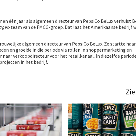
r en één jaar als algemeen directeur van PepsiCo BeLux verhuist 
rages
-team van de FMCG-groep. Dat laat het Amerikaanse bedrijf w
ouwelijke algemeen directeur van PepsiCo BeLux. Ze startte haar c
eden en groeide in die periode via rollen in shoppermarketing en
aar verkoopdirecteur voor het retailkanaal. In diezelfde period
rojecten in het bedrijf.
Zie