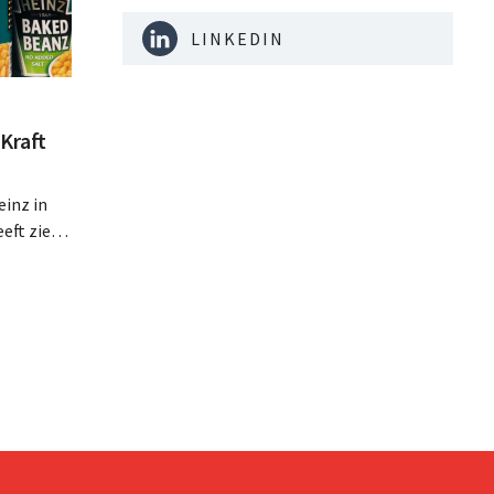
LINKEDIN
Kraft
inz in
eft zien
an beter
teringen