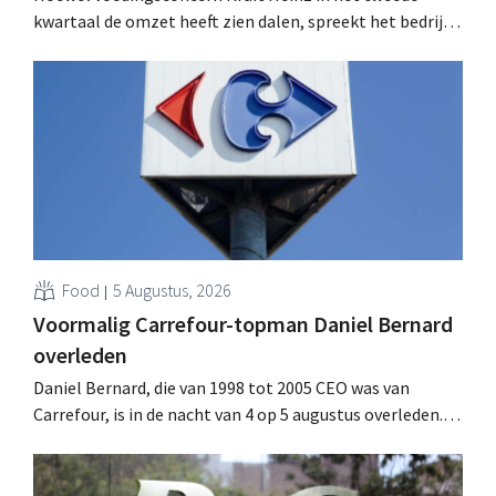
kwartaal de omzet heeft zien dalen, spreekt het bedrijf
toch van beter dan verwachte resultaten. De
multinational verhoogt de investeringen en de
vooruitzichten.
Food
5 Augustus, 2026
Voormalig Carrefour-topman Daniel Bernard
overleden
Daniel Bernard, die van 1998 tot 2005 CEO was van
Carrefour, is in de nacht van 4 op 5 augustus overleden.
Hij versterkte de internationale activiteiten van de
retailer, realiseerde de fusie met Promodès en nam
toenmalig Belgisch marktleider GB over.