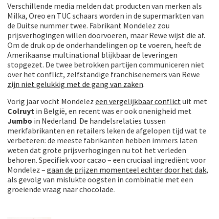
Verschillende media melden dat producten van merken als
Milka, Oreo en TUC schaars worden in de supermarkten van
de Duitse nummer twee. Fabrikant Mondelez zou
prijsverhogingen willen doorvoeren, maar Rewe wijst die af.
Om de druk op de onderhandelingen op te voeren, heeft de
Amerikaanse multinational blijkbaar de leveringen
stopgezet. De twee betrokken partijen communiceren niet
over het conflict, zelfstandige franchisenemers van Rewe
zijn niet gelukkig met de gang van zaken
.
Vorig jaar vocht Mondelez
een vergelijkbaar conflict
uit met
Colruyt
in België, en recent was er ook onenigheid met
Jumbo
in Nederland. De handelsrelaties tussen
merkfabrikanten en retailers leken de afgelopen tijd wat te
verbeteren: de meeste fabrikanten hebben immers laten
weten dat grote prijsverhogingen nu tot het verleden
behoren. Specifiek voor cacao – een cruciaal ingrediënt voor
Mondelez –
gaan de prijzen momenteel echter door het dak
,
als gevolg van mislukte oogsten in combinatie met een
groeiende vraag naar chocolade.