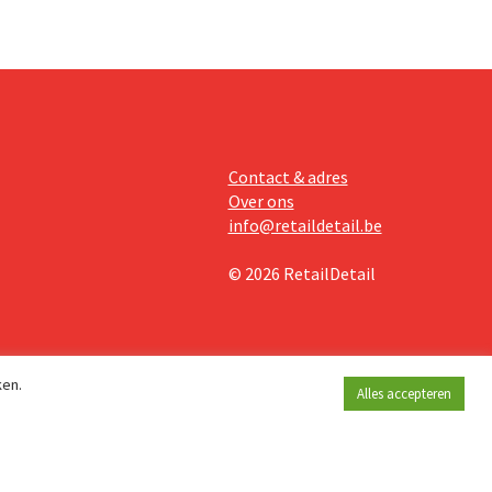
Contact & adres
Over ons
info@retaildetail.be
© 2026 RetailDetail
ken.
Alles accepteren