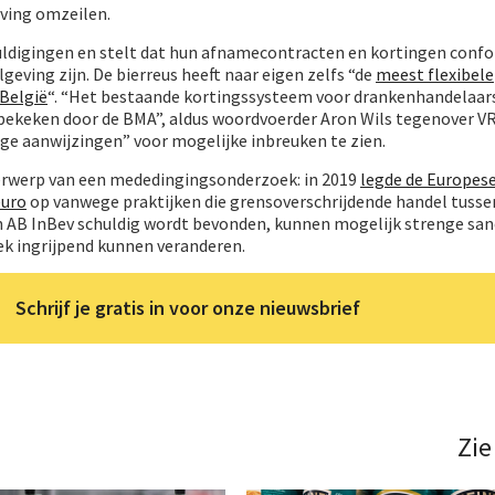
ving omzeilen.
ldigingen en stelt dat hun afnamecontracten en kortingen conf
geving zijn. De bierreus heeft naar eigen zelfs “de
meest flexibele
België
“. “Het bestaande kortingssysteem voor drankenhandelaar
 bekeken door de BMA”, aldus woordvoerder Aron Wils tegenover V
ge aanwijzingen” voor mogelijke inbreuken te zien.
erwerp van een mededingingsonderzoek: in 2019
legde de Europes
euro
op vanwege praktijken die grensoverschrijdende handel tusse
n AB InBev schuldig wordt bevonden, kunnen mogelijk strenge san
k ingrijpend kunnen veranderen.
Schrijf je gratis in voor onze nieuwsbrief
Zie