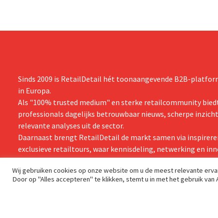
Sinds 2009 is RetailDetail hét toonaangevende B2B-platform
in Europa.
Als "100% trusted medium" en sterke retailcommunity biedt
professionals dagelijks betrouwbaar nieuws, scherpe inzich
relevante analyses uit de sector.
Daarnaast brengt RetailDetail de markt samen via inspirere
exclusieve retailtours, waar kennisdeling, netwerking en inn
centraal staan.
Wij gebruiken cookies op onze website om u de meest relevante erv
Door op "Alles accepteren" te klikken, stemt u in met het gebruik van