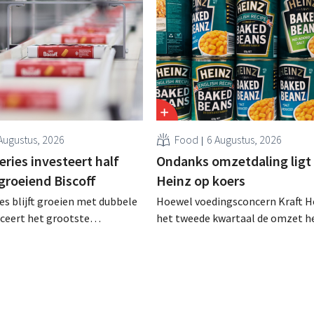
Augustus, 2026
Food
6 Augustus, 2026
ries investeert half
Ondanks omzetdaling ligt 
 groeiend Biscoff
Heinz op koers
es blijft groeien met dubbele
Hoewel voedingsconcern Kraft He
anceert het grootste
het tweede kwartaal de omzet he
sprogramma ooit om de
dalen, spreekt het bedrijf toch v
aciteit voor Biscoff uit te
dan verwachte resultaten. De
We moeten dit momentum
multinational verhoogt de inves
en de vooruitzichten.