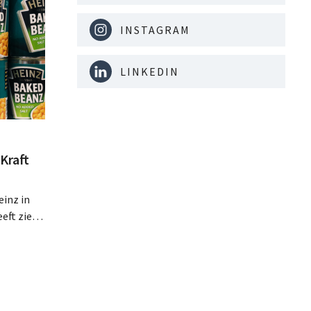
INSTAGRAM
LINKEDIN
Kraft
inz in
eft zien
an beter
teringen