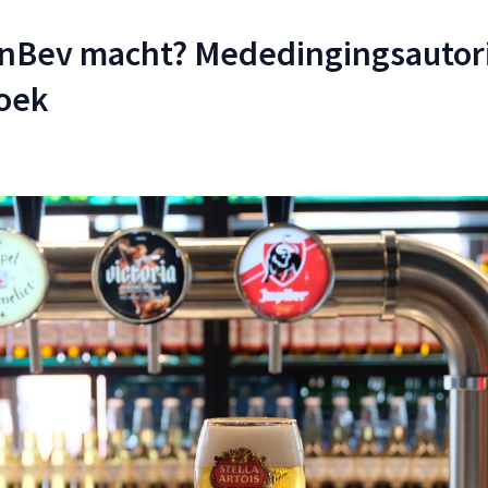
InBev macht? Mededingingsautori
oek