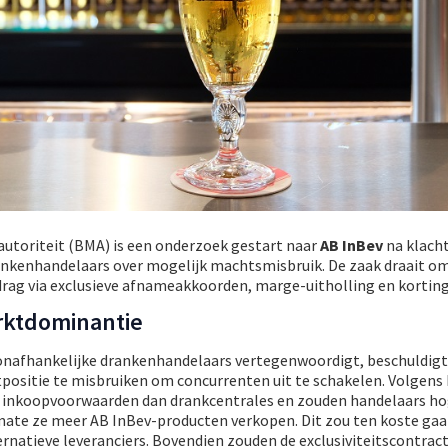
utoriteit (BMA) is een onderzoek gestart naar
AB InBev
na klacht
ankenhandelaars over mogelijk machtsmisbruik. De zaak draait 
rag via exclusieve afnameakkoorden, marge-uitholling en kortin
rktdominantie
0 onafhankelijke drankenhandelaars vertegenwoordigt, beschuldig
positie te misbruiken om concurrenten uit te schakelen. Volgens
e inkoopvoorwaarden dan drankcentrales en zouden handelaars h
ate ze meer AB InBev-producten verkopen. Dit zou ten koste gaa
ernatieve leveranciers. Bovendien zouden de exclusiviteitscontrac