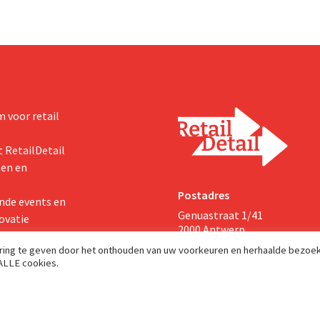
 voor retail
 RetailDetail
ten en
Postadres
nde events en
Genuastraat 1/41
ovatie
2000 Antwerp
aring te geven door het onthouden van uw voorkeuren en herhaalde bezoe
 ALLE cookies.