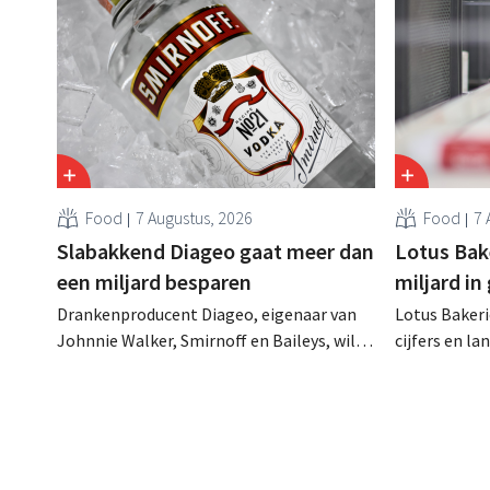
Food
7 Augustus, 2026
Food
7 
Slabakkend Diageo gaat meer dan
Lotus Bake
een miljard besparen
miljard in
Drankenproducent Diageo, eigenaar van
Lotus Bakeri
Johnnie Walker, Smirnoff en Baileys, wil
cijfers en l
na een omzetdaling fors in de kosten
investering
snijden en tegelijk investeren in groei voor
productiecap
onder andere Guiness en voorgemixte
breiden: “
cocktails.
grijpen”.