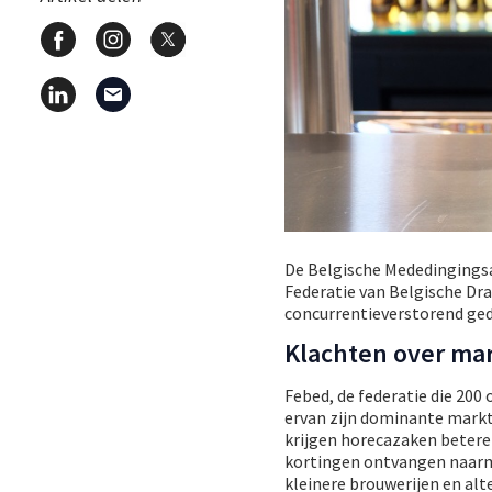
De Belgische Mededingingsa
Federatie van Belgische Dr
concurrentieverstorend ged
Klachten over ma
Febed, de federatie die 20
ervan zijn dominante markt
krijgen horecazaken beter
kortingen ontvangen naarm
kleinere brouwerijen en alt