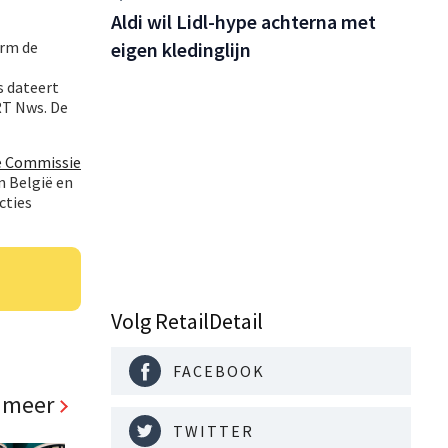
Aldi wil Lidl-hype achterna met
eigen kledinglijn
orm de
s dateert
RT Nws. De
e Commissie
n België en
cties
Volg RetailDetail
FACEBOOK
 meer
TWITTER