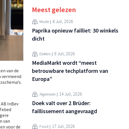
Meest gelezen
8 Juli, 2026
Mode
Paprika opnieuw failliet: 30 winkels
dicht
9 Juli, 2026
Elektro
MediaMarkt wordt “meest
betrouwbare techplatform van
en van de
om vermeend
Europa”
gsschema’s.
14 Juli, 2026
Algemeen
Doek valt over 2 Brüder:
t AB InBev
 Febed
faillissement aangevraagd
ogere
n van
17 Juli, 2026
ten voor de
Food