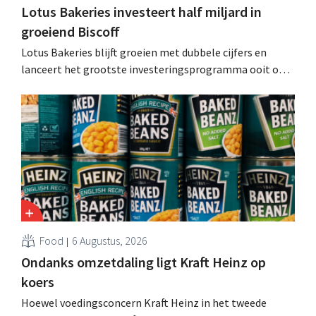
Lotus Bakeries investeert half miljard in
groeiend Biscoff
Lotus Bakeries blijft groeien met dubbele cijfers en
lanceert het grootste investeringsprogramma ooit om
de productiecapaciteit voor Biscoff uit te breiden: “We
moeten dit momentum grijpen”.
Food
6 Augustus, 2026
Ondanks omzetdaling ligt Kraft Heinz op
koers
Hoewel voedingsconcern Kraft Heinz in het tweede