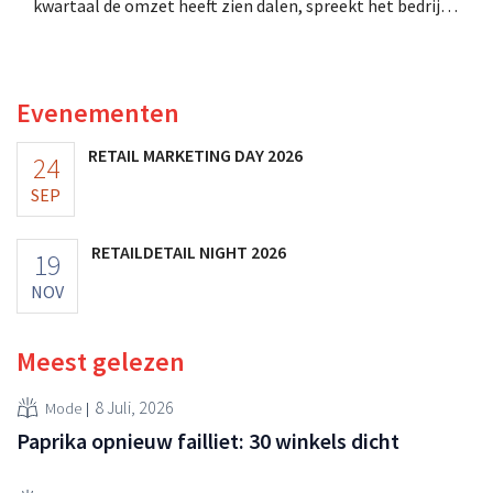
kwartaal de omzet heeft zien dalen, spreekt het bedrijf
toch van beter dan verwachte resultaten. De
multinational verhoogt de investeringen en de
vooruitzichten.
Evenementen
RETAIL MARKETING DAY 2026
24
SEP
RETAILDETAIL NIGHT 2026
19
NOV
Meest gelezen
8 Juli, 2026
Mode
Paprika opnieuw failliet: 30 winkels dicht