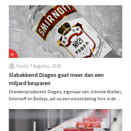
supermarkten evolueert, het retailmedia-aanbod breidt
uit en een “moorddiner” blijkt de topper onder de
kookworkshops.
Food
7 Augustus, 2026
Slabakkend Diageo gaat meer dan een
miljard besparen
Drankenproducent Diageo, eigenaar van Johnnie Walker,
Smirnoff en Baileys, wil na een omzetdaling fors in de
kosten snijden en tegelijk investeren in groei voor onder
andere Guiness en voorgemixte cocktails.