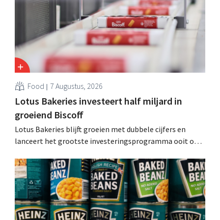
Food
7 Augustus, 2026
Lotus Bakeries investeert half miljard in
groeiend Biscoff
Lotus Bakeries blijft groeien met dubbele cijfers en
lanceert het grootste investeringsprogramma ooit om
de productiecapaciteit voor Biscoff uit te breiden: “We
moeten dit momentum grijpen”.