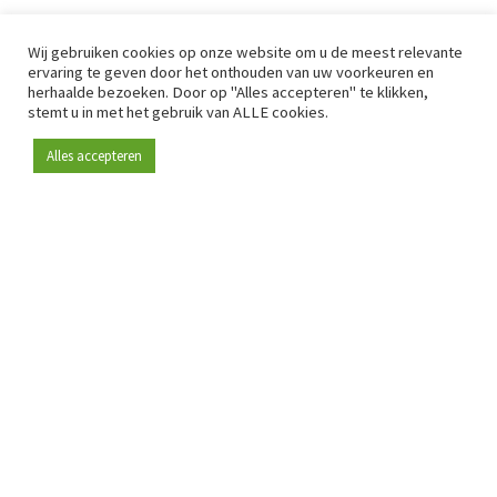
Wij gebruiken cookies op onze website om u de meest relevante
ervaring te geven door het onthouden van uw voorkeuren en
herhaalde bezoeken. Door op "Alles accepteren" te klikken,
stemt u in met het gebruik van ALLE cookies.
Alles accepteren
Sinds 2009 is RetailDetail hét toonaangevende B2B-
platform voor retail in Europa.
Als "100% trusted medium" en sterke retailcommunity biedt
RetailDetail professionals dagelijks betrouwbaar nieuws,
scherpe inzichten en relevante analyses uit de sector.
Daarnaast brengt RetailDetail de markt samen via