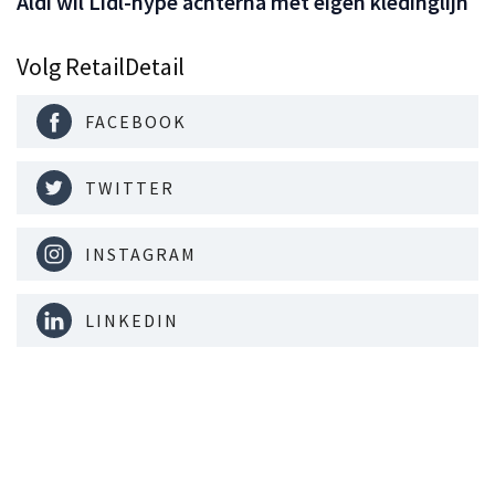
Aldi wil Lidl-hype achterna met eigen kledinglijn
Volg RetailDetail
FACEBOOK
TWITTER
INSTAGRAM
LINKEDIN