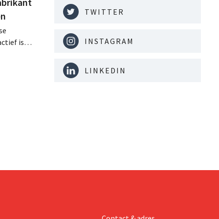
abrikant
TWITTER
en
se
INSTAGRAM
tief is in
en, telt
 van
LINKEDIN
Contact & adres