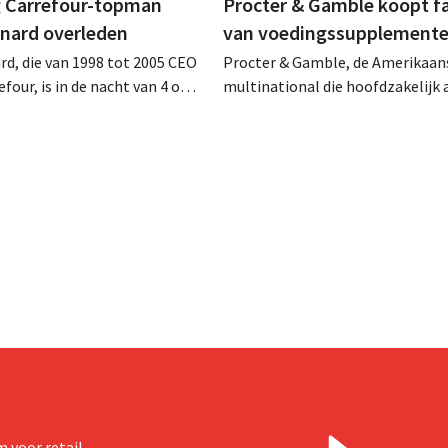
 Carrefour-topman
Procter & Gamble koopt f
rnard overleden
van voedingssupplement
rd, die van 1998 tot 2005 CEO
Procter & Gamble, de Amerikaan
four, is in de nacht van 4 op 5
multinational die hoofdzakelijk ac
rleden. Hij versterkte de
verzorgings- en huishoudproduct
e activiteiten van de retailer,
miljarden neer voor de overname
de fusie met Promodès en
Thorne, een producent van
ig Belgisch marktleider GB
voedingssupplementen.
 voor retail