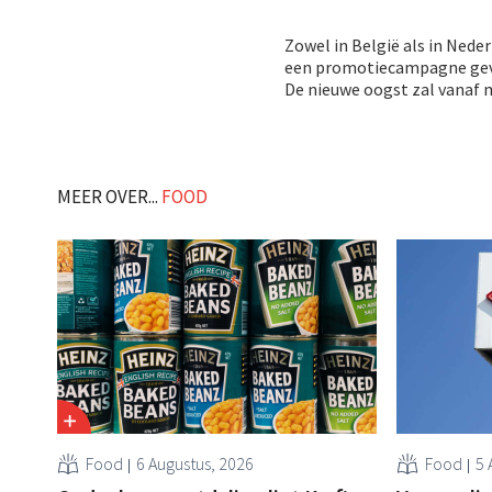
Zowel in België als in Nede
een promotiecampagne gevo
De nieuwe oogst zal vanaf m
MEER OVER...
FOOD
Food
6 Augustus, 2026
Food
5 