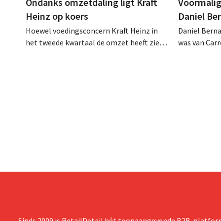
Ondanks omzetdaling ligt Kraft
Voormalig
Heinz op koers
Daniel Be
Hoewel voedingsconcern Kraft Heinz in
Daniel Berna
het tweede kwartaal de omzet heeft zien
was van Carre
dalen, spreekt het bedrijf toch van beter
augustus ove
dan verwachte resultaten. De
international
multinational verhoogt de investeringen
realiseerde 
en de vooruitzichten.
nam toenmal
over.
Sinds 2009 is RetailDetail hét toonaangevende B2B-platform