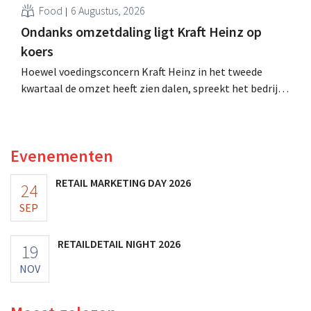
Food
6 Augustus, 2026
Ondanks omzetdaling ligt Kraft Heinz op
koers
Hoewel voedingsconcern Kraft Heinz in het tweede
kwartaal de omzet heeft zien dalen, spreekt het bedrijf
toch van beter dan verwachte resultaten. De
multinational verhoogt de investeringen en de
vooruitzichten.
Evenementen
RETAIL MARKETING DAY 2026
24
SEP
RETAILDETAIL NIGHT 2026
19
NOV