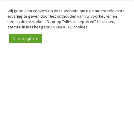
Wij gebruiken cookies op onze website om u de meest relevante
ervaring te geven door het onthouden van uw voorkeuren en
herhaalde bezoeken. Door op "Alles accepteren" te klikken,
stemt u in met het gebruik van ALLE cookies.
Alles accepteren
Sinds 2009 is RetailDetail hét toonaangevende B2B-
platform voor retail in Europa.
Als "100% trusted medium" en sterke retailcommunity biedt
RetailDetail professionals dagelijks betrouwbaar nieuws,
scherpe inzichten en relevante analyses uit de sector.
Daarnaast brengt RetailDetail de markt samen via