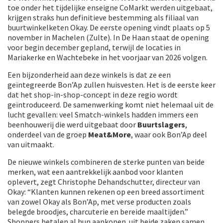
toe onder het tijdelijke enseigne CoMarkt werden uitgebaat,
krijgen straks hun definitieve bestemming als filiaal van
buurtwinkelketen Okay. De eerste opening vindt plaats op 5
november in Machelen (Zulte). In De Haan staat de opening
voor begin december gepland, terwijl de locaties in
Mariakerke en Wachtebeke in het voorjaar van 2026 volgen.
Een bijzonderheid aan deze winkels is dat ze een
geïntegreerde Bon’Ap zullen huisvesten. Het is de eerste keer
dat het shop-in-shop-concept in deze regio wordt
geïntroduceerd. De samenwerking komt niet helemaal uit de
lucht gevallen: veel Smatch-winkels hadden immers een
beenhouwerij die werd uitgebaat door
Buurtslagers
,
onderdeel van de groep
Meat&More
, waar ook Bon’Ap deel
van uitmaakt.
De nieuwe winkels combineren de sterke punten van beide
merken, wat een aantrekkelijk aanbod voor klanten
oplevert, zegt Christophe Dehandschutter, directeur van
Okay: “Klanten kunnen rekenen op een breed assortiment
van zowel Okay als Bon’Ap, met verse producten zoals
belegde broodjes, charcuterie en bereide maaltijden.”
Shoppers betalen al hun aankopen uit beide zaken samen