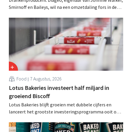
Smirnoff en Baileys, wil na een omzetdaling fors in de
kosten snijden en tegelijk investeren in groei voor onder
andere Guiness en voorgemixte cocktails.
Food
7 Augustus, 2026
Lotus Bakeries investeert half miljard in
groeiend Biscoff
Lotus Bakeries blijft groeien met dubbele cijfers en
lanceert het grootste investeringsprogramma ooit om
de productiecapaciteit voor Biscoff uit te breiden: “We
moeten dit momentum grijpen”.