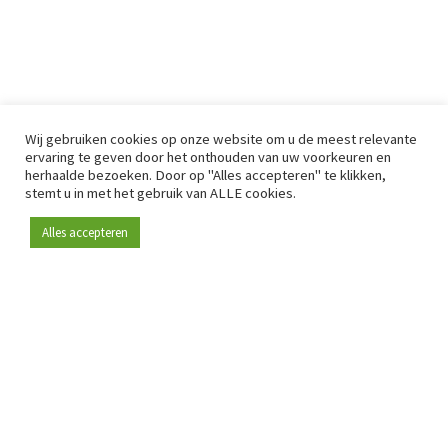
Wij gebruiken cookies op onze website om u de meest relevante
ervaring te geven door het onthouden van uw voorkeuren en
herhaalde bezoeken. Door op "Alles accepteren" te klikken,
stemt u in met het gebruik van ALLE cookies.
Alles accepteren
Sinds 2009 is RetailDetail hét toonaangevende B2B-
platform voor retail in Europa.