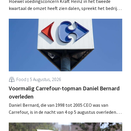
Hoewel voedingsconcern Kraft Heinz in het tweede
kwartaal de omzet heeft zien dalen, spreekt het bedrijf
toch van beter dan verwachte resultaten. De
multinational verhoogt de investeringen en de
vooruitzichten.
Food
5 Augustus, 2026
Voormalig Carrefour-topman Daniel Bernard
overleden
Daniel Bernard, die van 1998 tot 2005 CEO was van
Carrefour, is in de nacht van 4 op 5 augustus overleden.
Hij versterkte de internationale activiteiten van de
retailer, realiseerde de fusie met Promodès en nam