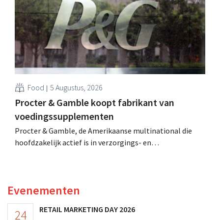
toenmalig Belgisch marktleider GB over.
Food
5 Augustus, 2026
Procter & Gamble koopt fabrikant van
voedingssupplementen
Procter & Gamble, de Amerikaanse multinational die
hoofdzakelijk actief is in verzorgings- en
huishoudproducten, telt miljarden neer voor de
overname van Thorne, een producent van
voedingssupplementen.
Evenementen
RETAIL MARKETING DAY 2026
24