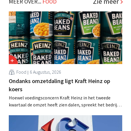
Zie meer
MEER OVER...
FOOD
Food
6 Augustus, 2026
Ondanks omzetdaling ligt Kraft Heinz op
koers
Hoewel voedingsconcern Kraft Heinz in het tweede
kwartaal de omzet heeft zien dalen, spreekt het bedrijf
toch van beter dan verwachte resultaten. De
multinational verhoogt de investeringen en de
vooruitzichten.