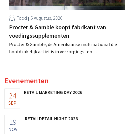
Food
5 Augustus, 2026
Procter & Gamble koopt fabrikant van
voedingssupplementen
Procter & Gamble, de Amerikaanse multinational die
hoofdzakelijk actief is in verzorgings- en
huishoudproducten, telt miljarden neer voor de
overname van Thorne, een producent van
voedingssupplementen.
Evenementen
RETAIL MARKETING DAY 2026
24
SEP
RETAILDETAIL NIGHT 2026
19
NOV