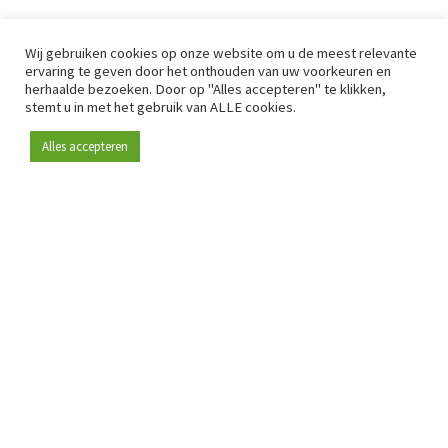
Wij gebruiken cookies op onze website om u de meest relevante
ervaring te geven door het onthouden van uw voorkeuren en
herhaalde bezoeken. Door op "Alles accepteren" te klikken,
stemt u in met het gebruik van ALLE cookies.
Alles accepteren
Sinds 2009 is RetailDetail hét toonaangevende B2B-
platform voor retail in Europa.
Als "100% trusted medium" en sterke retailcommunity biedt
RetailDetail professionals dagelijks betrouwbaar nieuws,
scherpe inzichten en relevante analyses uit de sector.
Daarnaast brengt RetailDetail de markt samen via