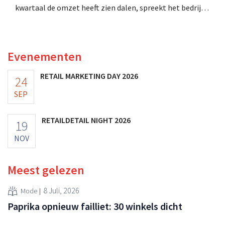
kwartaal de omzet heeft zien dalen, spreekt het bedrijf
toch van beter dan verwachte resultaten. De
multinational verhoogt de investeringen en de
vooruitzichten.
Evenementen
RETAIL MARKETING DAY 2026
24
SEP
RETAILDETAIL NIGHT 2026
19
NOV
Meest gelezen
8 Juli, 2026
Mode
Paprika opnieuw failliet: 30 winkels dicht