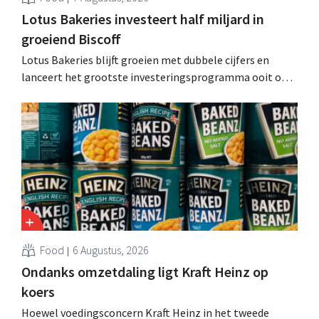
Lotus Bakeries investeert half miljard in
groeiend Biscoff
Lotus Bakeries blijft groeien met dubbele cijfers en
lanceert het grootste investeringsprogramma ooit om
de productiecapaciteit voor Biscoff uit te breiden: “We
moeten dit momentum grijpen”.
Food
6 Augustus, 2026
Ondanks omzetdaling ligt Kraft Heinz op
koers
Hoewel voedingsconcern Kraft Heinz in het tweede