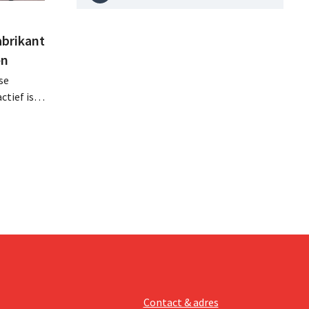
abrikant
en
se
tief is in
en, telt
 van
Contact & adres