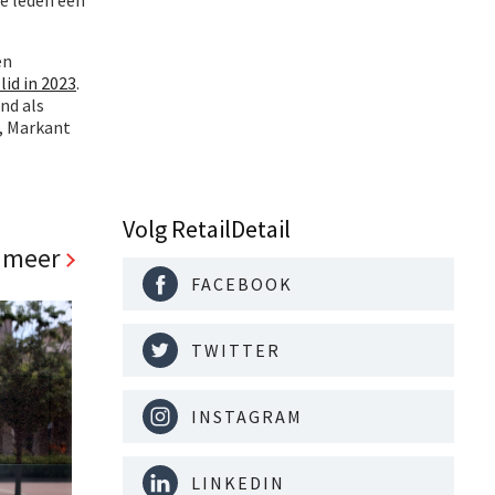
en
lid in 2023
.
nd als
e, Markant
Volg RetailDetail
 meer
FACEBOOK
TWITTER
INSTAGRAM
LINKEDIN