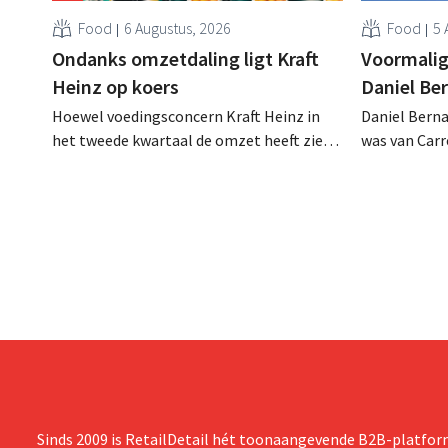
Food
6 Augustus, 2026
Food
5 
Ondanks omzetdaling ligt Kraft
Voormalig
Heinz op koers
Daniel Be
Hoewel voedingsconcern Kraft Heinz in
Daniel Berna
het tweede kwartaal de omzet heeft zien
was van Carre
dalen, spreekt het bedrijf toch van beter
augustus ove
dan verwachte resultaten. De
international
multinational verhoogt de investeringen
realiseerde 
en de vooruitzichten.
nam toenmal
over.
Sinds 2009 is RetailDetail hét toonaangevende B2B-platform