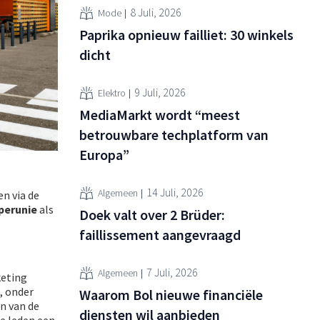
8 Juli, 2026
Mode
Paprika opnieuw failliet: 30 winkels
dicht
9 Juli, 2026
Elektro
MediaMarkt wordt “meest
betrouwbare techplatform van
Europa”
14 Juli, 2026
Algemeen
n via de
perunie
als
Doek valt over 2 Brüder:
faillissement aangevraagd
7 Juli, 2026
Algemeen
keting
, onder
Waarom Bol nieuwe financiële
n van de
diensten wil aanbieden
e leden een