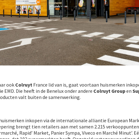
aar ook
Colruyt
France lid van is, gaat voortaan huismerken inkope
tie EMD. Die heeft in de Benelux onder andere
Colruyt Group
en
Su
oducten valt buiten de samenwerking.
 huismerken inkopen via de internationale alliantie European Mar
oepering brengt tien retailers aan met samen 2.215 verkooppunten
marché, Rapid’ Market, Panier Sympa, Viveco en Marché Minut’. Eé
France, dat 102 supermarkten heeft. Opgeteld vertegenwoordigen d