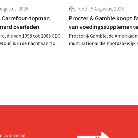
Augustus, 2026
Food
5 Augustus, 2026
 Carrefour-topman
Procter & Gamble koopt f
rnard overleden
van voedingssupplement
rd, die van 1998 tot 2005 CEO
Procter & Gamble, de Amerikaan
four, is in de nacht van 4 op 5
multinational die hoofdzakelijk ac
rleden. Hij versterkte de
verzorgings- en huishoudproduct
e activiteiten van de retailer,
miljarden neer voor de overname
de fusie met Promodès en
Thorne, een producent van
ig Belgisch marktleider GB
voedingssupplementen.
 voor retail