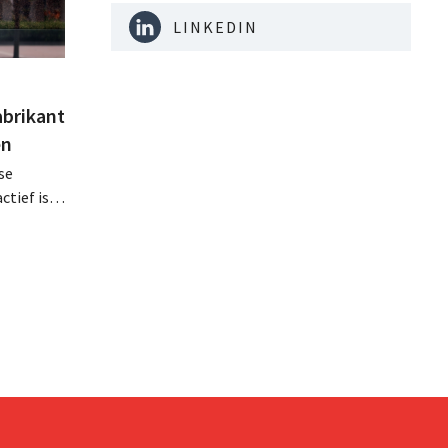
LINKEDIN
abrikant
en
se
tief is in
en, telt
 van