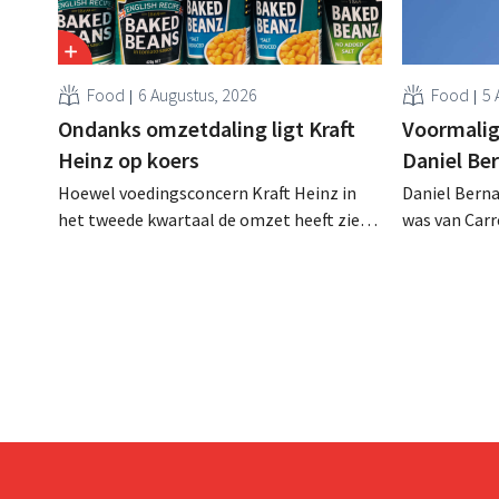
Food
6 Augustus, 2026
Food
5 
Ondanks omzetdaling ligt Kraft
Voormalig
Heinz op koers
Daniel Be
Hoewel voedingsconcern Kraft Heinz in
Daniel Berna
het tweede kwartaal de omzet heeft zien
was van Carre
dalen, spreekt het bedrijf toch van beter
augustus ove
dan verwachte resultaten. De
international
multinational verhoogt de investeringen
realiseerde 
en de vooruitzichten.
nam toenmal
over.