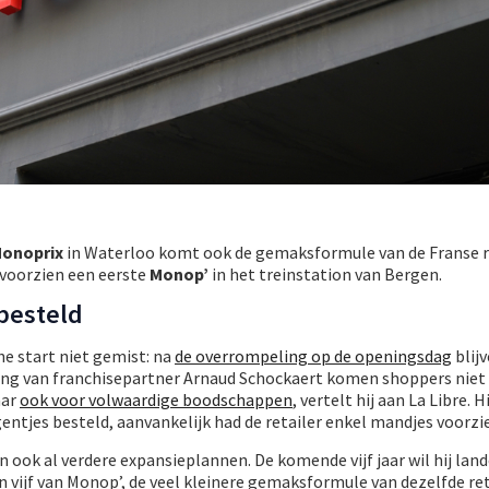
onoprix
in Waterloo komt ook de gemaksformule van de Franse r
 voorzien een eerste
Monop’
in het treinstation van Bergen.
besteld
he start niet gemist: na
de overrompeling op de openingsdag
blijv
ng van franchisepartner Arnaud Schockaert komen shoppers niet 
aar
ook voor volwaardige boodschappen
, vertelt hij aan La Libre. H
jes besteld, aanvankelijk had de retailer enkel mandjes voorzi
ook al verdere expansieplannen. De komende vijf jaar wil hij lande
 vijf van Monop’, de veel kleinere gemaksformule van dezelfde ret