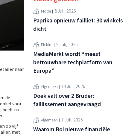
8 Juli, 2026
Mode
Paprika opnieuw failliet: 30 winkels
dicht
9 Juli, 2026
Elektro
MediaMarkt wordt “meest
betrouwbare techplatform van
etailer naar
Europa”
14 Juli, 2026
Algemeen
Doek valt over 2 Brüder:
en de
faillissement aangevraagd
enkel voor
ij heeft nu
en.
7 Juli, 2026
Algemeen
n op vijf
Waarom Bol nieuwe financiële
ailer, met