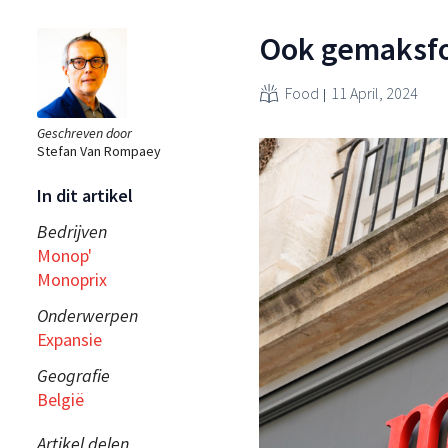
Ook gemaksfo
Food
11 April, 2024
Geschreven door
Stefan Van Rompaey
In dit artikel
Bedrijven
Monop'
Monoprix
Onderwerpen
Expansie
Geografie
België
Artikel delen