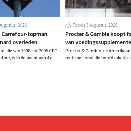
Augustus, 2026
Food
5 Augustus, 2026
 Carrefour-topman
Procter & Gamble koopt f
rnard overleden
van voedingssupplement
rd, die van 1998 tot 2005 CEO
Procter & Gamble, de Amerikaan
four, is in de nacht van 4 op 5
multinational die hoofdzakelijk ac
rleden. Hij versterkte de
verzorgings- en huishoudproduct
e activiteiten van de retailer,
miljarden neer voor de overname
de fusie met Promodès en
Thorne, een producent van
ig Belgisch marktleider GB
voedingssupplementen.