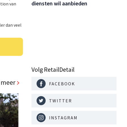
diensten wil aanbieden
ation van
ler dan veel
Volg RetailDetail
 meer
FACEBOOK
TWITTER
INSTAGRAM