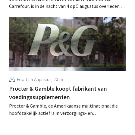
Carrefour, is in de nacht van 4 op 5 augustus overleden.
Hij versterkte de internationale activiteiten van de
retailer, realiseerde de fusie met Promodès en nam
toenmalig Belgisch marktleider GB over.
Food
5 Augustus, 2026
Procter & Gamble koopt fabrikant van
voedingssupplementen
Procter & Gamble, de Amerikaanse multinational die
hoofdzakelijk actief is in verzorgings- en
huishoudproducten, telt miljarden neer voor de
overname van Thorne, een producent van
voedingssupplementen.