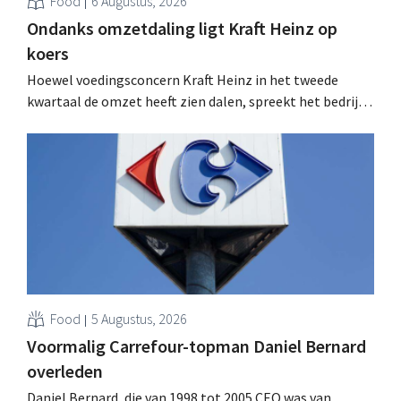
Food
6 Augustus, 2026
Ondanks omzetdaling ligt Kraft Heinz op
koers
Hoewel voedingsconcern Kraft Heinz in het tweede
kwartaal de omzet heeft zien dalen, spreekt het bedrijf
toch van beter dan verwachte resultaten. De
multinational verhoogt de investeringen en de
vooruitzichten.
Food
5 Augustus, 2026
Voormalig Carrefour-topman Daniel Bernard
overleden
Daniel Bernard, die van 1998 tot 2005 CEO was van