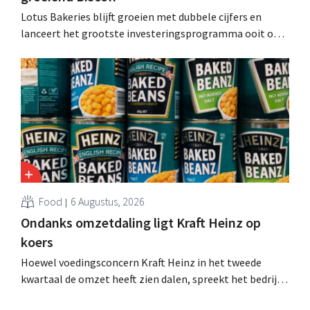
Lotus Bakeries blijft groeien met dubbele cijfers en
lanceert het grootste investeringsprogramma ooit om
de productiecapaciteit voor Biscoff uit te breiden: “We
moeten dit momentum grijpen”.
Food
6 Augustus, 2026
Ondanks omzetdaling ligt Kraft Heinz op
koers
Hoewel voedingsconcern Kraft Heinz in het tweede
kwartaal de omzet heeft zien dalen, spreekt het bedrijf
toch van beter dan verwachte resultaten. De