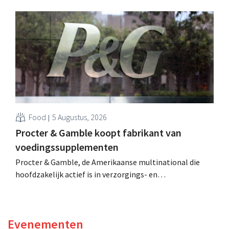
Hij versterkte de internationale activiteiten van de
retailer, realiseerde de fusie met Promodès en nam
toenmalig Belgisch marktleider GB over.
Food
5 Augustus, 2026
Procter & Gamble koopt fabrikant van
voedingssupplementen
Procter & Gamble, de Amerikaanse multinational die
hoofdzakelijk actief is in verzorgings- en
huishoudproducten, telt miljarden neer voor de
overname van Thorne, een producent van
voedingssupplementen.
Evenementen