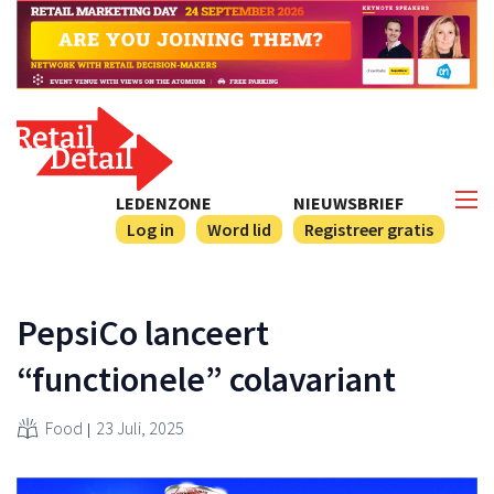
LEDENZONE
NIEUWSBRIEF
Log in
Word lid
Registreer gratis
PepsiCo lanceert
“functionele” colavariant
Food
23 Juli, 2025