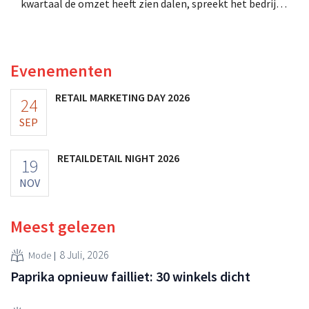
kwartaal de omzet heeft zien dalen, spreekt het bedrijf
toch van beter dan verwachte resultaten. De
multinational verhoogt de investeringen en de
vooruitzichten.
Evenementen
RETAIL MARKETING DAY 2026
24
SEP
RETAILDETAIL NIGHT 2026
19
NOV
Meest gelezen
8 Juli, 2026
Mode
Paprika opnieuw failliet: 30 winkels dicht