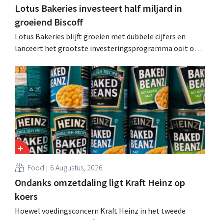
Lotus Bakeries investeert half miljard in
groeiend Biscoff
Lotus Bakeries blijft groeien met dubbele cijfers en
lanceert het grootste investeringsprogramma ooit om
de productiecapaciteit voor Biscoff uit te breiden: “We
moeten dit momentum grijpen”.
Food
6 Augustus, 2026
Ondanks omzetdaling ligt Kraft Heinz op
koers
Hoewel voedingsconcern Kraft Heinz in het tweede