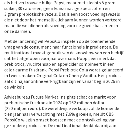
als het vertrouwde blikje Pepsi, maar met slechts 5 gram
suiker, 30 calorieën, geen kunstmatige zoetstoffen en
3 gram prebiotische vezels. Dat is een soort voedingsvezels
die niet door het menselijk lichaam kunnen worden verteerd,
maar die wel dienen als voeding voor de goede bacteriën in
onze darmen.
Met de lancering wil PepsiCo inspelen op de toenemende
vraag van de consument naar functionele ingrediënten. De
multinational maakt gebruik van de knowhow van een bedrijf
dat het afgelopen voorjaar overnam: Poppi, een merk dat
prebiotica, vruchtensap en appelcider combineert in een
caloriearme frisdrank. Pepsi Prebiotic Cola wordt gelanceerd
in twee smaken: Original Cola en Cherry Vanilla. Het product
zal dit najaar online verkrijgbaar zijn en vanaf begin 2026 in
de winkels.
Adviesbureau Future Market Insights schat de markt voor
prebiotische frisdrank in 2024 op 262 miljoen dollar
(220 miljoen euro). De wereldwijde verkoop zal de komende
tien jaar naar verwachting
met 7,6% groeien
, meldt CBS.
PepsiCo wil zijn omzet boosten met de ontwikkeling van
gezondere producten. De multinational denkt daarbij aan