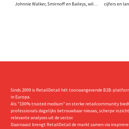
Johnnie Walker, Smirnoff en Baileys, wil
cijfers en l
na een omzetdaling fors in de kosten
investering
snijden en tegelijk investeren in groei voor
productiecap
onder andere Guiness en voorgemixte
breiden: “
cocktails.
grijpen”.
Sinds 2009 is RetailDetail hét toonaangevende B2B-platform
in Europa.
Als "100% trusted medium" en sterke retailcommunity biedt
professionals dagelijks betrouwbaar nieuws, scherpe inzich
relevante analyses uit de sector.
Daarnaast brengt RetailDetail de markt samen via inspirere