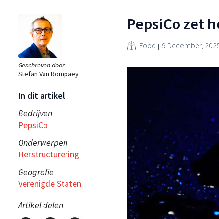
PepsiCo zet h
Food
9 December, 202
Geschreven door
Stefan Van Rompaey
In dit artikel
Bedrijven
PepsiCo
Onderwerpen
Herstructurering
Geografie
Verenigde Staten
Artikel delen