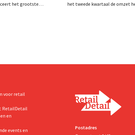
anceert het grootste
het tweede kwartaal de omzet he
sprogramma ooit om de
dalen, spreekt het bedrijf toch v
aciteit voor Biscoff uit te
dan verwachte resultaten. De
We moeten dit momentum
multinational verhoogt de inves
en de vooruitzichten.
 voor retail
 RetailDetail
ten en
Postadres
nde events en