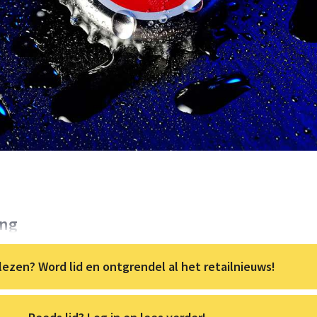
ing
lezen? Word lid en ontgrendel al het retailnieuws!