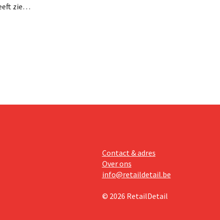
eft zien
an beter
teringen
Contact & adres
Over ons
info@retaildetail.be
© 2026 RetailDetail