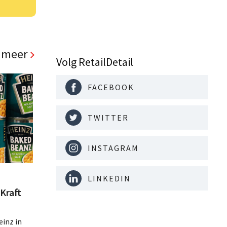
 meer
Volg RetailDetail
FACEBOOK
TWITTER
INSTAGRAM
LINKEDIN
Kraft
inz in