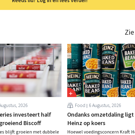
Reeds lid? Log in en lees verder!
Zie
Augustus, 2026
Food
6 Augustus, 2026
ries investeert half
Ondanks omzetdaling ligt 
 groeiend Biscoff
Heinz op koers
es blijft groeien met dubbele
Hoewel voedingsconcern Kraft He