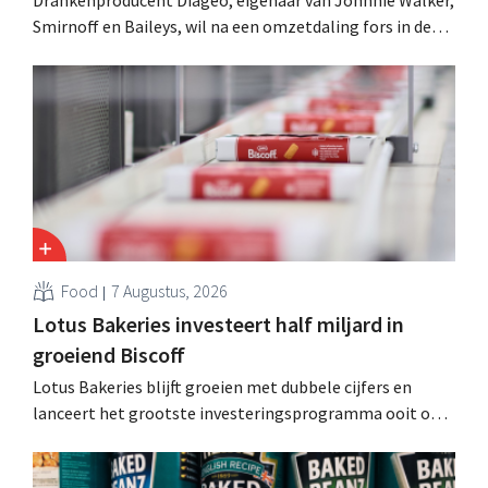
Smirnoff en Baileys, wil na een omzetdaling fors in de
kosten snijden en tegelijk investeren in groei voor onder
andere Guiness en voorgemixte cocktails.
Food
7 Augustus, 2026
Lotus Bakeries investeert half miljard in
groeiend Biscoff
Lotus Bakeries blijft groeien met dubbele cijfers en
lanceert het grootste investeringsprogramma ooit om
de productiecapaciteit voor Biscoff uit te breiden: “We
moeten dit momentum grijpen”.