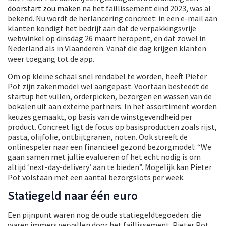
doorstart zou maken
na het faillissement eind 2023, was al
bekend. Nu wordt de herlancering concreet: in een e-mail aan
klanten kondigt het bedrijf aan dat de verpakkingsvrije
webwinkel op dinsdag 26 maart heropent, en dat zowel in
Nederland als in Vlaanderen. Vanaf die dag krijgen klanten
weer toegang tot de app.
Om op kleine schaal snel rendabel te worden, heeft Pieter
Pot zijn zakenmodel wel aangepast. Voortaan besteedt de
startup het vullen, orderpicken, bezorgen en wassen van de
bokalen uit aan externe partners. In het assortiment worden
keuzes gemaakt, op basis van de winstgevendheid per
product. Concreet ligt de focus op basisproducten zoals rijst,
pasta, olijfolie, ontbijtgranen, noten. Ook streeft de
onlinespeler naar een financieel gezond bezorgmodel: “We
gaan samen met jullie evalueren of het echt nodig is om
altijd ‘next-day-delivery’ aan te bieden”. Mogelijk kan Pieter
Pot volstaan met een aantal bezorgslots per week.
Statiegeld naar één euro
Een pijnpunt waren nog de oude statiegeldtegoeden: die
waren immers vervallen door het faillissement. Pieter Pot