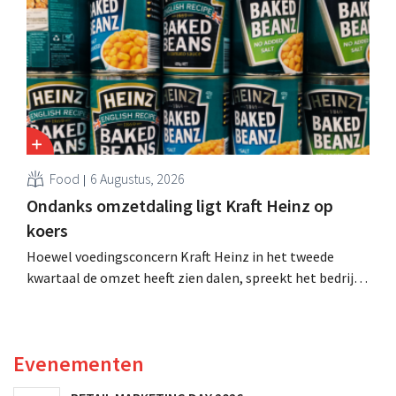
moeten dit momentum grijpen”.
Food
6 Augustus, 2026
Ondanks omzetdaling ligt Kraft Heinz op
koers
Hoewel voedingsconcern Kraft Heinz in het tweede
kwartaal de omzet heeft zien dalen, spreekt het bedrijf
toch van beter dan verwachte resultaten. De
multinational verhoogt de investeringen en de
vooruitzichten.
Evenementen