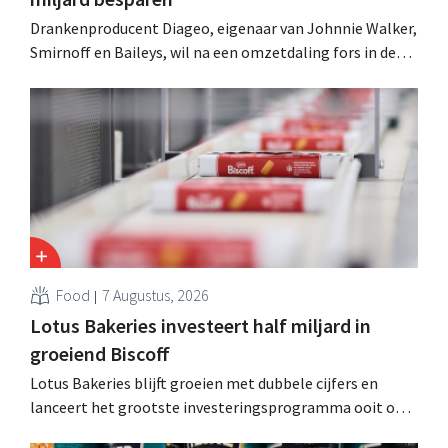
Drankenproducent Diageo, eigenaar van Johnnie Walker,
Smirnoff en Baileys, wil na een omzetdaling fors in de
kosten snijden en tegelijk investeren in groei voor onder
andere Guiness en voorgemixte cocktails.
Food
7 Augustus, 2026
Lotus Bakeries investeert half miljard in
groeiend Biscoff
Lotus Bakeries blijft groeien met dubbele cijfers en
lanceert het grootste investeringsprogramma ooit om
de productiecapaciteit voor Biscoff uit te breiden: “We