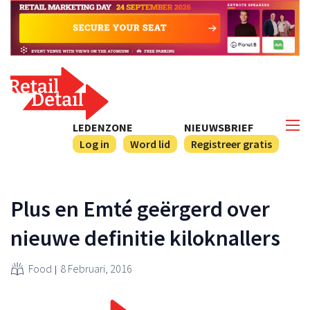
LEDENZONE
NIEUWSBRIEF
Log in
Word lid
Registreer gratis
Plus en Emté geërgerd over
nieuwe definitie kiloknallers
Food
8 Februari, 2016