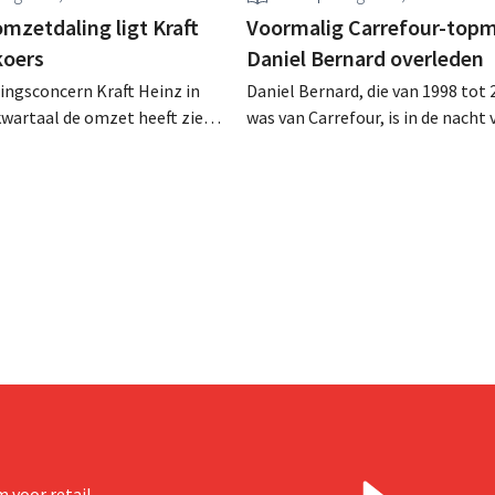
mzetdaling ligt Kraft
Voormalig Carrefour-top
koers
Daniel Bernard overleden
ingsconcern Kraft Heinz in
Daniel Bernard, die van 1998 tot
wartaal de omzet heeft zien
was van Carrefour, is in de nacht 
kt het bedrijf toch van beter
augustus overleden. Hij versterkt
e resultaten. De
internationale activiteiten van de
l verhoogt de investeringen
realiseerde de fusie met Promod
tzichten.
nam toenmalig Belgisch marktle
over.
 voor retail