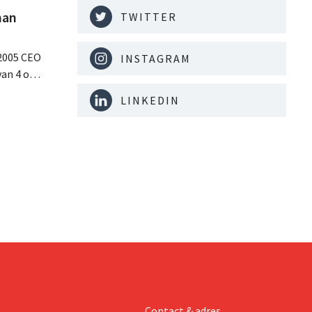
man
TWITTER
 2005 CEO
INSTAGRAM
van 4 op 5
e de
LINKEDIN
 retailer,
ès en
ider GB
Contact & adres