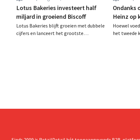
Lotus Bakeries investeert half
Ondanks o
miljard in groeiend Biscoff
Heinz op 
Lotus Bakeries blijft groeien met dubbele
Hoewel voed
cijfers en lanceert het grootste
het tweede k
investeringsprogramma ooit om de
dalen, spree
productiecapaciteit voor Biscoff uit te
dan verwacht
breiden: “We moeten dit momentum
multinationa
grijpen”.
en de voorui
Sinds 2009 is RetailDetail hét toonaangevende B2B-platform