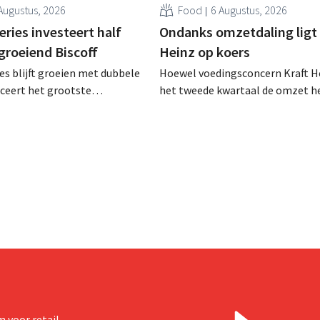
Augustus, 2026
Food
6 Augustus, 2026
ries investeert half
Ondanks omzetdaling ligt 
 groeiend Biscoff
Heinz op koers
es blijft groeien met dubbele
Hoewel voedingsconcern Kraft He
anceert het grootste
het tweede kwartaal de omzet he
sprogramma ooit om de
dalen, spreekt het bedrijf toch v
aciteit voor Biscoff uit te
dan verwachte resultaten. De
We moeten dit momentum
multinational verhoogt de inves
en de vooruitzichten.
 voor retail