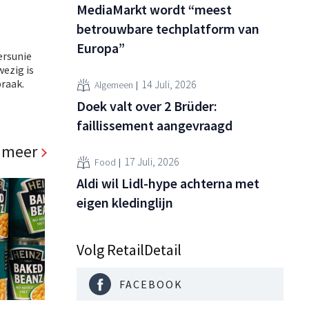
MediaMarkt wordt “meest
betrouwbare techplatform van
Europa”
ersunie
wezig is
raak.
14 Juli, 2026
Algemeen
Doek valt over 2 Brüder:
faillissement aangevraagd
 meer
17 Juli, 2026
Food
Aldi wil Lidl-hype achterna met
eigen kledinglijn
Volg RetailDetail
FACEBOOK