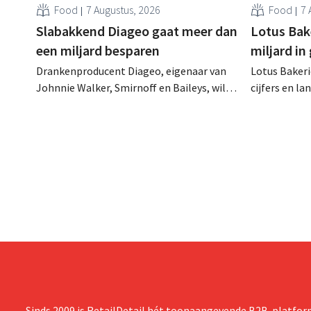
Food
7 Augustus, 2026
Food
7 
Slabakkend Diageo gaat meer dan
Lotus Bake
een miljard besparen
miljard in
Drankenproducent Diageo, eigenaar van
Lotus Bakeri
Johnnie Walker, Smirnoff en Baileys, wil
cijfers en l
na een omzetdaling fors in de kosten
investering
snijden en tegelijk investeren in groei voor
productiecap
onder andere Guiness en voorgemixte
breiden: “
cocktails.
grijpen”.
Sinds 2009 is RetailDetail hét toonaangevende B2B-platform