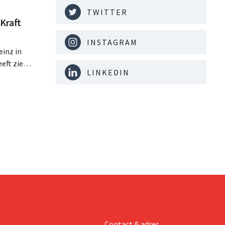
TWITTER
Kraft
INSTAGRAM
inz in
eft zien
LINKEDIN
an beter
teringen
Contact & adres