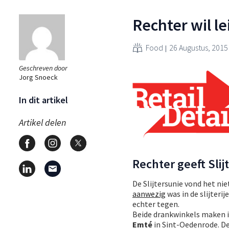
Rechter wil le
Food
26 Augustus, 2015
Geschreven door
Jorg Snoeck
In dit artikel
Artikel delen
Rechter geeft Slij
De Slijtersunie vond het nie
aanwezig
was in de slijteri
echter tegen.
Beide drankwinkels maken i
Emté
in Sint-Oedenrode. D