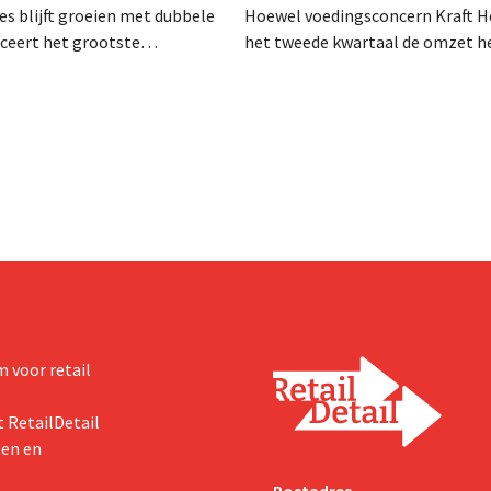
es blijft groeien met dubbele
Hoewel voedingsconcern Kraft He
anceert het grootste
het tweede kwartaal de omzet he
sprogramma ooit om de
dalen, spreekt het bedrijf toch v
aciteit voor Biscoff uit te
dan verwachte resultaten. De
We moeten dit momentum
multinational verhoogt de inves
en de vooruitzichten.
 voor retail
 RetailDetail
ten en