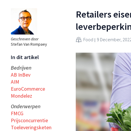
Retailers eise
leverbeperki
Geschreven door
Food
9 December, 202
Stefan Van Rompaey
In dit artikel
Bedrijven
AB InBev
AIM
EuroCommerce
Mondelez
Onderwerpen
FMCG
Prijsconcurrentie
Toeleveringsketen