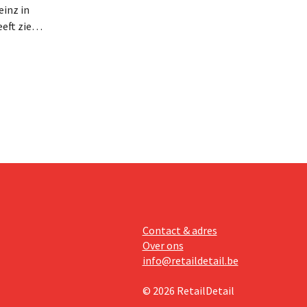
inz in
eft zien
an beter
teringen
Contact & adres
Over ons
info@retaildetail.be
© 2026 RetailDetail