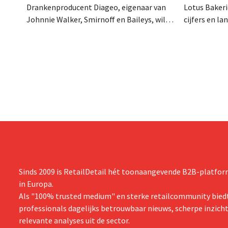
Drankenproducent Diageo, eigenaar van
Lotus Bakeri
Johnnie Walker, Smirnoff en Baileys, wil
cijfers en l
na een omzetdaling fors in de kosten
investering
snijden en tegelijk investeren in groei voor
productiecap
onder andere Guiness en voorgemixte
breiden: “
cocktails.
grijpen”.
Sinds 2009 is RetailDetail hét toonaangevende B2B-platform
in Europa.
Als "100% trusted medium" en sterke retailcommunity biedt
professionals dagelijks betrouwbaar nieuws, scherpe inzich
relevante analyses uit de sector.