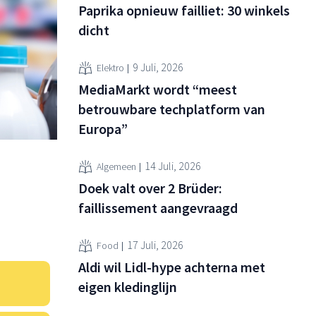
Paprika opnieuw failliet: 30 winkels
dicht
9 Juli, 2026
Elektro
MediaMarkt wordt “meest
betrouwbare techplatform van
Europa”
14 Juli, 2026
Algemeen
Doek valt over 2 Brüder:
faillissement aangevraagd
17 Juli, 2026
Food
Aldi wil Lidl-hype achterna met
eigen kledinglijn