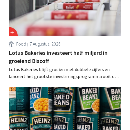
Food
7 Augustus, 2026
Lotus Bakeries investeert half miljard in
groeiend Biscoff
Lotus Bakeries blijft groeien met dubbele cijfers en
lanceert het grootste investeringsprogramma ooit om
de productiecapaciteit voor Biscoff uit te breiden: “We
moeten dit momentum grijpen”.