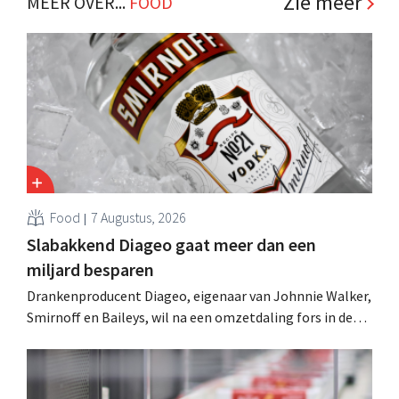
Zie meer
MEER OVER...
FOOD
Food
7 Augustus, 2026
Slabakkend Diageo gaat meer dan een
miljard besparen
Drankenproducent Diageo, eigenaar van Johnnie Walker,
Smirnoff en Baileys, wil na een omzetdaling fors in de
kosten snijden en tegelijk investeren in groei voor onder
andere Guiness en voorgemixte cocktails.