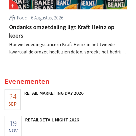
Food
6 Augustus, 2026
Ondanks omzetdaling ligt Kraft Heinz op
koers
Hoewel voedingsconcern Kraft Heinz in het tweede
kwartaal de omzet heeft zien dalen, spreekt het bedrijf
toch van beter dan verwachte resultaten. De
multinational verhoogt de investeringen en de
vooruitzichten.
Evenementen
RETAIL MARKETING DAY 2026
24
SEP
RETAILDETAIL NIGHT 2026
19
NOV