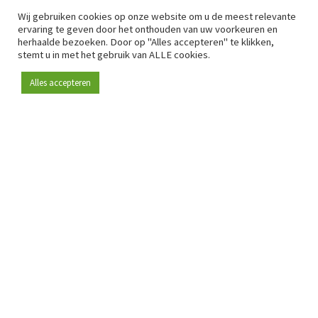
Wij gebruiken cookies op onze website om u de meest relevante
ervaring te geven door het onthouden van uw voorkeuren en
herhaalde bezoeken. Door op "Alles accepteren" te klikken,
stemt u in met het gebruik van ALLE cookies.
Alles accepteren
Sinds 2009 is RetailDetail hét toonaangevende B2B-
platform voor retail in Europa.
Als "100% trusted medium" en sterke retailcommunity biedt
RetailDetail professionals dagelijks betrouwbaar nieuws,
scherpe inzichten en relevante analyses uit de sector.
Daarnaast brengt RetailDetail de markt samen via
inspirerende events en exclusieve retailtours, waar