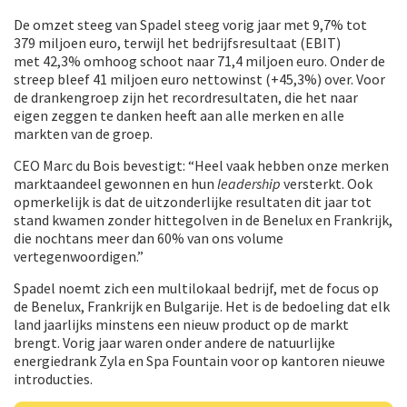
De omzet steeg van Spadel steeg vorig jaar met 9,7% tot
379 miljoen euro, terwijl het bedrijfsresultaat (EBIT)
met 42,3% omhoog schoot naar 71,4 miljoen euro. Onder de
streep bleef 41 miljoen euro nettowinst (+45,3%) over. Voor
de drankengroep zijn het recordresultaten, die het naar
eigen zeggen te danken heeft aan alle merken en alle
markten van de groep.
CEO Marc du Bois bevestigt: “Heel vaak hebben onze merken
marktaandeel gewonnen en hun
leadership
versterkt. Ook
opmerkelijk is dat de uitzonderlijke resultaten dit jaar tot
stand kwamen zonder hittegolven in de Benelux en Frankrijk,
die nochtans meer dan 60% van ons volume
vertegenwoordigen.”
Spadel noemt zich een multilokaal bedrijf, met de focus op
de Benelux, Frankrijk en Bulgarije. Het is de bedoeling dat elk
land jaarlijks minstens een nieuw product op de markt
brengt. Vorig jaar waren onder andere de natuurlijke
energiedrank Zyla en Spa Fountain voor op kantoren nieuwe
introducties.