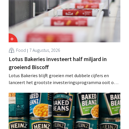
Food
7 Augustus, 2026
Lotus Bakeries investeert half miljard in
groeiend Biscoff
Lotus Bakeries blijft groeien met dubbele cijfers en
lanceert het grootste investeringsprogramma ooit om
de productiecapaciteit voor Biscoff uit te breiden: “We
moeten dit momentum grijpen”.