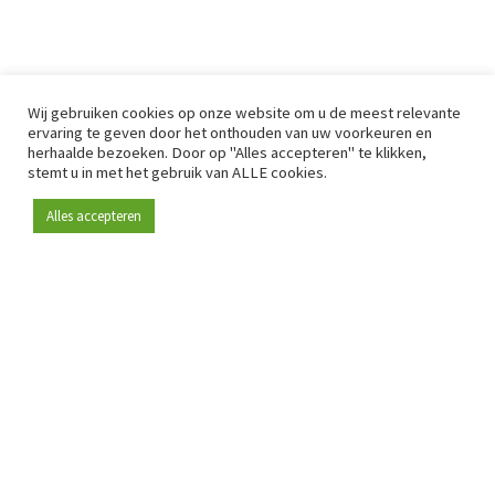
Wij gebruiken cookies op onze website om u de meest relevante
ervaring te geven door het onthouden van uw voorkeuren en
herhaalde bezoeken. Door op "Alles accepteren" te klikken,
stemt u in met het gebruik van ALLE cookies.
Alles accepteren
Sinds 2009 is RetailDetail hét toonaangevende B2B-
platform voor retail in Europa.
Als "100% trusted medium" en sterke retailcommunity biedt
RetailDetail professionals dagelijks betrouwbaar nieuws,