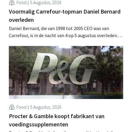
Food
5 Augustus, 2026
Voormalig Carrefour-topman Daniel Bernard
overleden
Daniel Bernard, die van 1998 tot 2005 CEO was van
Carrefour, is in de nacht van 4 op 5 augustus overleden.
Hij versterkte de internationale activiteiten van de
retailer, realiseerde de fusie met Promodès en nam
toenmalig Belgisch marktleider GB over.
Food
5 Augustus, 2026
Procter & Gamble koopt fabrikant van
voedingssupplementen