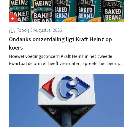
Food
6 Augustus, 2026
Ondanks omzetdaling ligt Kraft Heinz op
koers
Hoewel voedingsconcern Kraft Heinz in het tweede
kwartaal de omzet heeft zien dalen, spreekt het bedrijf
toch van beter dan verwachte resultaten. De
multinational verhoogt de investeringen en de
vooruitzichten.