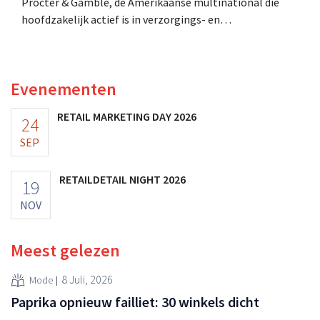
Procter & Gamble, de Amerikaanse multinational die
hoofdzakelijk actief is in verzorgings- en
huishoudproducten, telt miljarden neer voor de
overname van Thorne, een producent van
voedingssupplementen.
Evenementen
RETAIL MARKETING DAY 2026
24
SEP
RETAILDETAIL NIGHT 2026
19
NOV
Meest gelezen
8 Juli, 2026
Mode
Paprika opnieuw failliet: 30 winkels dicht