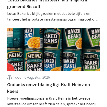
groeiend Biscoff
Lotus Bakeries blijft groeien met dubbele cijfers en
lanceert het grootste investeringsprogramma ooit om
de productiecapaciteit voor Biscoff uit te breiden: “We
moeten dit momentum grijpen”.
Food
6 Augustus, 2026
Ondanks omzetdaling ligt Kraft Heinz op
koers
Hoewel voedingsconcern Kraft Heinz in het tweede
kwartaal de omzet heeft zien dalen, spreekt het bedrijf