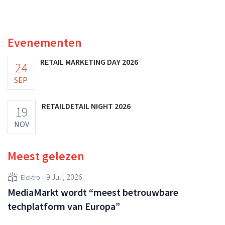
toch van beter dan verwachte resultaten. De
multinational verhoogt de investeringen en de
vooruitzichten.
Evenementen
RETAIL MARKETING DAY 2026
24
SEP
RETAILDETAIL NIGHT 2026
19
NOV
Meest gelezen
9 Juli, 2026
Elektro
MediaMarkt wordt “meest betrouwbare
techplatform van Europa”