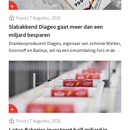
Food
7 Augustus, 2026
Slabakkend Diageo gaat meer dan een
miljard besparen
Drankenproducent Diageo, eigenaar van Johnnie Walker,
Smirnoff en Baileys, wil na een omzetdaling fors in de
kosten snijden en tegelijk investeren in groei voor onder
andere Guiness en voorgemixte cocktails.
Food
7 Augustus, 2026
Lotus Bakeries investeert half miljard in