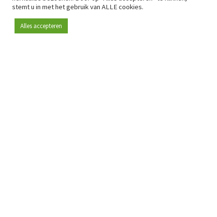
stemt u in met het gebruik van ALLE cookies.
Alles accepteren
Sinds 2009 is RetailDetail hét toonaangevende B2B-
platform voor retail in Europa.
Als "100% trusted medium" en sterke retailcommunity biedt
RetailDetail professionals dagelijks betrouwbaar nieuws,
scherpe inzichten en relevante analyses uit de sector.
Daarnaast brengt RetailDetail de markt samen via
inspirerende events en exclusieve retailtours, waar
kennisdeling, netwerking en innovatie centraal staan.