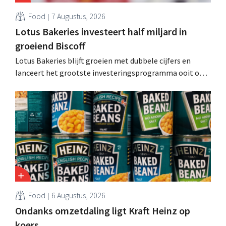
Food
7 Augustus, 2026
Lotus Bakeries investeert half miljard in
groeiend Biscoff
Lotus Bakeries blijft groeien met dubbele cijfers en
lanceert het grootste investeringsprogramma ooit om
de productiecapaciteit voor Biscoff uit te breiden: “We
moeten dit momentum grijpen”.
Food
6 Augustus, 2026
Ondanks omzetdaling ligt Kraft Heinz op
koers