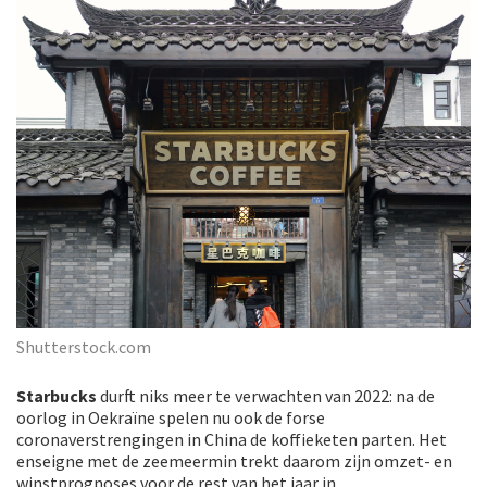
Shutterstock.com
Starbucks
durft niks meer te verwachten van 2022: na de
oorlog in Oekraïne spelen nu ook de forse
coronaverstrengingen in China de koffieketen parten. Het
enseigne met de zeemeermin trekt daarom zijn omzet- en
winstprognoses voor de rest van het jaar in.