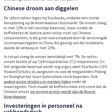
Chinese droom aan diggelen
De cijfers vallen tegen bij Starbucks, ondanks een sterke
heropleving op de Amerikaanse thuismarkt. De omzet steeg
er met 12% in het voorbije kwartaal, maar omdat de
koffieketen de laatste jaren volop inzet op Chinese
consumenten, is die groei overschaduwd door de verstrengde
coronamaatregelen in China. Als gevolg van die lockdowns
daalde de verkoop er met 23%.
In totaal steeg de omzet wereldwijd met 7%. De netto-
omzet klokte af op 7,64 miljard dollar (7,2 miljard euro). En
het volgende kwartaal wordt nog erger, weet Starbucks-CEO
Howard Schultz al, aangezien nu ook de megasteden Peking
en Shanghai het leven buitenshuis sterk beperken. Ook
andere grote retailers en merken lijden
onder de
maatregelen. Toch maakt de koffieformule zich sterk dat de
Chinese omzet
op termijn groter wordt dan de Noord-
Amerikaanse
.
Investeringen in personeel na
vakbondsdruk