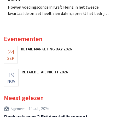
Hoewel voedingsconcern Kraft Heinz in het tweede
kwartaal de omzet heeft zien dalen, spreekt het bedrijf
toch van beter dan verwachte resultaten. De
multinational verhoogt de investeringen en de
vooruitzichten.
Evenementen
RETAIL MARKETING DAY 2026
24
SEP
RETAILDETAIL NIGHT 2026
19
NOV
Meest gelezen
14 Juli, 2026
Algemeen
Doek valt over 2 Brüder: faillissement