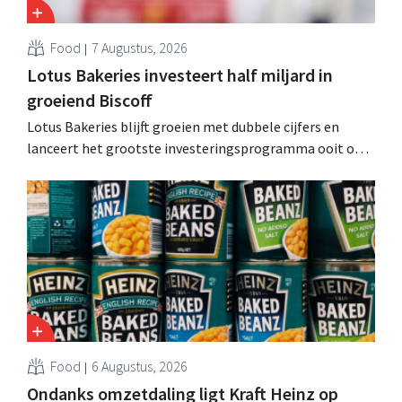
Food
7 Augustus, 2026
Lotus Bakeries investeert half miljard in
groeiend Biscoff
Lotus Bakeries blijft groeien met dubbele cijfers en
lanceert het grootste investeringsprogramma ooit om
de productiecapaciteit voor Biscoff uit te breiden: “We
moeten dit momentum grijpen”.
Food
6 Augustus, 2026
Ondanks omzetdaling ligt Kraft Heinz op