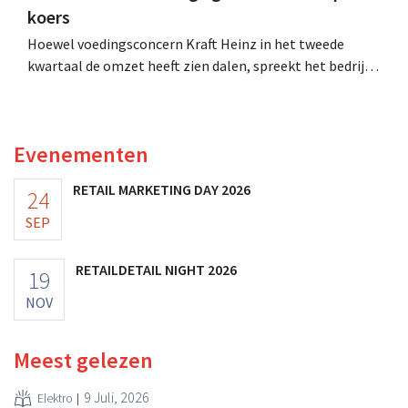
koers
Hoewel voedingsconcern Kraft Heinz in het tweede
kwartaal de omzet heeft zien dalen, spreekt het bedrijf
toch van beter dan verwachte resultaten. De
multinational verhoogt de investeringen en de
vooruitzichten.
Evenementen
RETAIL MARKETING DAY 2026
24
SEP
RETAILDETAIL NIGHT 2026
19
NOV
Meest gelezen
9 Juli, 2026
Elektro