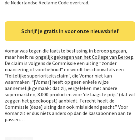
de Nederlandse Reclame Code overtrad.
Schrijf je gratis in voor onze nieuwsbrief
Vomar was tegen die laatste beslissing in beroep gegaan,
maar heeft nu
ongelijk gekregen van het College van Beroep
.
De claim is volgens de Commissie een uiting “zonder
nuancering of voorbehoud” en wordt beschouwd als een
“feitelijke superioriteitsclaim”, die Vomar niet kan
waarmaken: “[Vomar] heeft op geen enkele wijze
aannemelijk gemaakt dat zij, vergeleken met andere
supermarkten, 8.000 producten voor ‘de laagste prijs’ (dat wil
zeggen het goedkoopst) aanbiedt. Terecht heeft de
Commissie [deze] uiting dan ook misleidend geacht.” Voor
Vomar zit er dus niets anders op dan de kassabonnen aan te
passen…