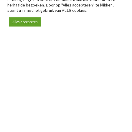
herhaalde bezoeken. Door op "Alles accepteren" te klikken,
stemt u in met het gebruik van ALLE cookies.
Alles accepteren
Sinds 2009 is RetailDetail hét toonaangevende B2B-
platform voor retail in Europa.
Als "100% trusted medium" en sterke retailcommunity biedt
RetailDetail professionals dagelijks betrouwbaar nieuws,
scherpe inzichten en relevante analyses uit de sector.
Daarnaast brengt RetailDetail de markt samen via
inspirerende events en exclusieve retailtours, waar
kennisdeling, netwerking en innovatie centraal staan.