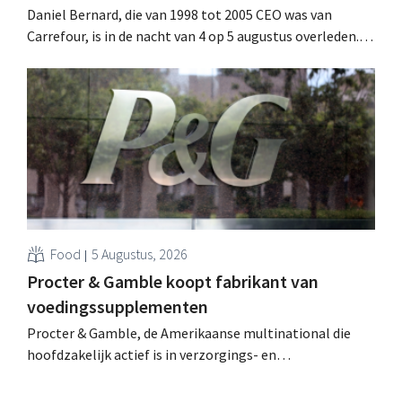
Daniel Bernard, die van 1998 tot 2005 CEO was van
Carrefour, is in de nacht van 4 op 5 augustus overleden.
Hij versterkte de internationale activiteiten van de
retailer, realiseerde de fusie met Promodès en nam
toenmalig Belgisch marktleider GB over.
Food
5 Augustus, 2026
Procter & Gamble koopt fabrikant van
voedingssupplementen
Procter & Gamble, de Amerikaanse multinational die
hoofdzakelijk actief is in verzorgings- en
huishoudproducten, telt miljarden neer voor de
overname van Thorne, een producent van