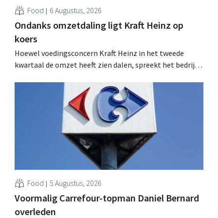
Food
6 Augustus, 2026
Ondanks omzetdaling ligt Kraft Heinz op
koers
Hoewel voedingsconcern Kraft Heinz in het tweede
kwartaal de omzet heeft zien dalen, spreekt het bedrijf
toch van beter dan verwachte resultaten. De
multinational verhoogt de investeringen en de
vooruitzichten.
Food
5 Augustus, 2026
Voormalig Carrefour-topman Daniel Bernard
overleden