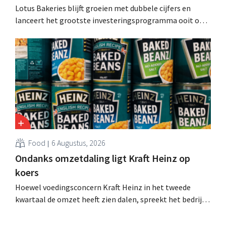
Lotus Bakeries blijft groeien met dubbele cijfers en
lanceert het grootste investeringsprogramma ooit om
de productiecapaciteit voor Biscoff uit te breiden: “We
moeten dit momentum grijpen”.
Food
6 Augustus, 2026
Ondanks omzetdaling ligt Kraft Heinz op
koers
Hoewel voedingsconcern Kraft Heinz in het tweede
kwartaal de omzet heeft zien dalen, spreekt het bedrijf
toch van beter dan verwachte resultaten. De
multinational verhoogt de investeringen en de