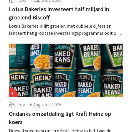
Lotus Bakeries investeert half miljard in
groeiend Biscoff
Lotus Bakeries blijft groeien met dubbele cijfers en
lanceert het grootste investeringsprogramma ooit om
de productiecapaciteit voor Biscoff uit te breiden: “We
moeten dit momentum grijpen”.
Food
6 Augustus, 2026
Ondanks omzetdaling ligt Kraft Heinz op
koers
Hoewel voedingsconcern Kraft Heinz in het tweede