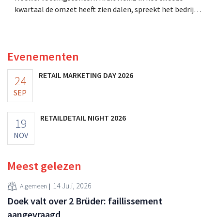
kwartaal de omzet heeft zien dalen, spreekt het bedrijf
toch van beter dan verwachte resultaten. De
multinational verhoogt de investeringen en de
vooruitzichten.
Evenementen
RETAIL MARKETING DAY 2026
24
SEP
RETAILDETAIL NIGHT 2026
19
NOV
Meest gelezen
14 Juli, 2026
Algemeen
Doek valt over 2 Brüder: faillissement
aangevraagd