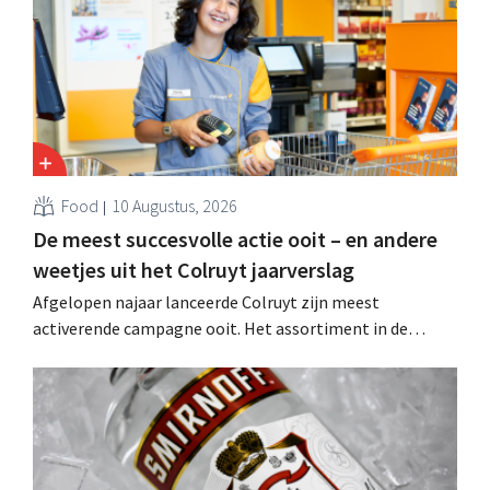
Food
10 Augustus, 2026
De meest succesvolle actie ooit – en andere
weetjes uit het Colruyt jaarverslag
Afgelopen najaar lanceerde Colruyt zijn meest
activerende campagne ooit. Het assortiment in de
supermarkten evolueert, het retailmedia-aanbod breidt
uit en een “moorddiner” blijkt de topper onder de
kookworkshops.