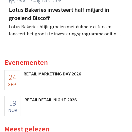
Food
7 Augustus, 2026
Lotus Bakeries investeert half miljard in
groeiend Biscoff
Lotus Bakeries blijft groeien met dubbele cijfers en
lanceert het grootste investeringsprogramma ooit om
de productiecapaciteit voor Biscoff uit te breiden: “We
moeten dit momentum grijpen”.
Evenementen
RETAIL MARKETING DAY 2026
24
SEP
RETAILDETAIL NIGHT 2026
19
NOV
Meest gelezen