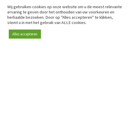
Wij gebruiken cookies op onze website om u de meest relevante
ervaring te geven door het onthouden van uw voorkeuren en
herhaalde bezoeken. Door op "Alles accepteren" te klikken,
stemt u in met het gebruik van ALLE cookies.
Alles accepteren
Sinds 2009 is RetailDetail hét toonaangevende B2B-
platform voor retail in Europa.
Als "100% trusted medium" en sterke retailcommunity biedt
RetailDetail professionals dagelijks betrouwbaar nieuws,
scherpe inzichten en relevante analyses uit de sector.
Daarnaast brengt RetailDetail de markt samen via
inspirerende events en exclusieve retailtours, waar