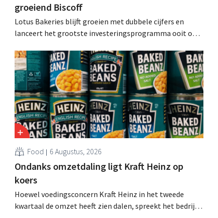
groeiend Biscoff
Lotus Bakeries blijft groeien met dubbele cijfers en
lanceert het grootste investeringsprogramma ooit om
de productiecapaciteit voor Biscoff uit te breiden: “We
moeten dit momentum grijpen”.
Food
6 Augustus, 2026
Ondanks omzetdaling ligt Kraft Heinz op
koers
Hoewel voedingsconcern Kraft Heinz in het tweede
kwartaal de omzet heeft zien dalen, spreekt het bedrijf
toch van beter dan verwachte resultaten. De