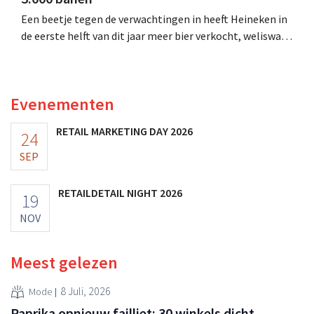
Een beetje tegen de verwachtingen in heeft Heineken in
de eerste helft van dit jaar meer bier verkocht, weliswaar
niet in Europa. Het besparingsprogramma waarbij 6.000
jobs sneuvelen, is halfweg.
Evenementen
RETAIL MARKETING DAY 2026
24
SEP
RETAILDETAIL NIGHT 2026
19
NOV
Meest gelezen
8 Juli, 2026
Mode
Paprika opnieuw failliet: 30 winkels dicht