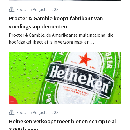
Food
5 Augustus, 2026
Procter & Gamble koopt fabrikant van
voedingssupplementen
Procter & Gamble, de Amerikaanse multinational die
hoofdzakelijk actief is in verzorgings- en
huishoudproducten, telt miljarden neer voor de
overname van Thorne, een producent van
voedingssupplementen.
Food
5 Augustus, 2026
Heineken verkoopt meer bier en schrapte al
3.000 banen