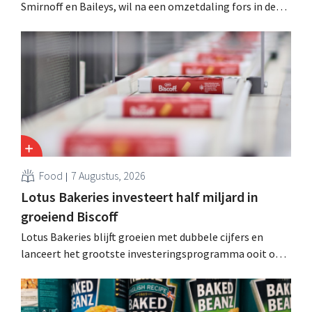
Smirnoff en Baileys, wil na een omzetdaling fors in de
kosten snijden en tegelijk investeren in groei voor onder
andere Guiness en voorgemixte cocktails.
Food
7 Augustus, 2026
Lotus Bakeries investeert half miljard in
groeiend Biscoff
Lotus Bakeries blijft groeien met dubbele cijfers en
lanceert het grootste investeringsprogramma ooit om
de productiecapaciteit voor Biscoff uit te breiden: “We
moeten dit momentum grijpen”.