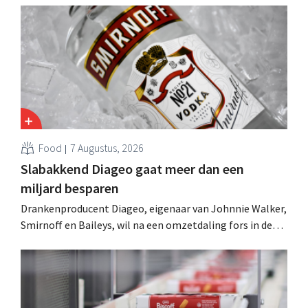
uit en een “moorddiner” blijkt de topper onder de
kookworkshops.
Food
7 Augustus, 2026
Slabakkend Diageo gaat meer dan een
miljard besparen
Drankenproducent Diageo, eigenaar van Johnnie Walker,
Smirnoff en Baileys, wil na een omzetdaling fors in de
kosten snijden en tegelijk investeren in groei voor onder
andere Guiness en voorgemixte cocktails.