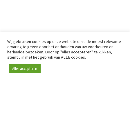
Wij gebruiken cookies op onze website om u de meest relevante
ervaring te geven door het onthouden van uw voorkeuren en
herhaalde bezoeken. Door op "Alles accepteren" te klikken,
stemt u in met het gebruik van ALLE cookies.
Alles accepteren
Sinds 2009 is RetailDetail hét toonaangevende B2B-
platform voor retail in Europa.