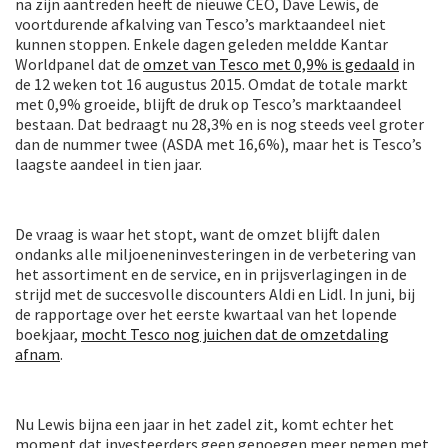
na zijn aantreden heeft de nieuwe CEO, Dave Lewis, de
voortdurende afkalving van Tesco’s marktaandeel niet
kunnen stoppen. Enkele dagen geleden meldde Kantar
Worldpanel dat de
omzet van Tesco met 0,9% is gedaald
in
de 12 weken tot 16 augustus 2015. Omdat de totale markt
met 0,9% groeide, blijft de druk op Tesco’s marktaandeel
bestaan. Dat bedraagt nu 28,3% en is nog steeds veel groter
dan de nummer twee (ASDA met 16,6%), maar het is Tesco’s
laagste aandeel in tien jaar.
De vraag is waar het stopt, want de omzet blijft dalen
ondanks alle miljoeneninvesteringen in de verbetering van
het assortiment en de service, en in prijsverlagingen in de
strijd met de succesvolle discounters Aldi en Lidl. In juni, bij
de rapportage over het eerste kwartaal van het lopende
boekjaar,
mocht Tesco nog juichen dat de omzetdaling
afnam
.
Nu Lewis bijna een jaar in het zadel zit, komt echter het
moment dat investeerders geen genoegen meer nemen met