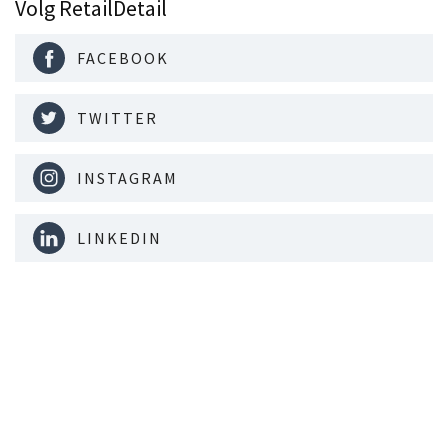
Volg RetailDetail
FACEBOOK
TWITTER
INSTAGRAM
LINKEDIN