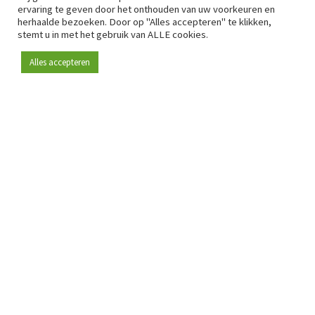
ervaring te geven door het onthouden van uw voorkeuren en
herhaalde bezoeken. Door op "Alles accepteren" te klikken,
stemt u in met het gebruik van ALLE cookies.
Alles accepteren
Sinds 2009 is RetailDetail hét toonaangevende B2B-
platform voor retail in Europa.
Als "100% trusted medium" en sterke retailcommunity biedt
RetailDetail professionals dagelijks betrouwbaar nieuws,
scherpe inzichten en relevante analyses uit de sector.
Daarnaast brengt RetailDetail de markt samen via
inspirerende events en exclusieve retailtours, waar
kennisdeling, netwerking en innovatie centraal staan.