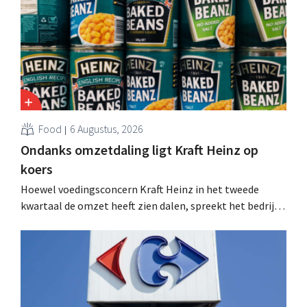
Food
6 Augustus, 2026
Ondanks omzetdaling ligt Kraft Heinz op
koers
Hoewel voedingsconcern Kraft Heinz in het tweede
kwartaal de omzet heeft zien dalen, spreekt het bedrijf
toch van beter dan verwachte resultaten. De
multinational verhoogt de investeringen en de
vooruitzichten.