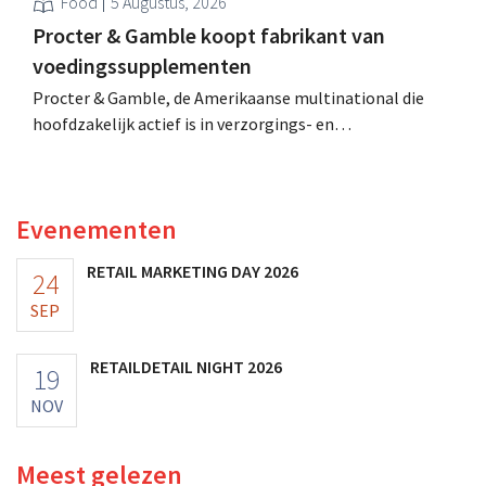
Food
5 Augustus, 2026
Procter & Gamble koopt fabrikant van
voedingssupplementen
Procter & Gamble, de Amerikaanse multinational die
hoofdzakelijk actief is in verzorgings- en
huishoudproducten, telt miljarden neer voor de
overname van Thorne, een producent van
voedingssupplementen.
Evenementen
RETAIL MARKETING DAY 2026
24
SEP
RETAILDETAIL NIGHT 2026
19
NOV
Meest gelezen