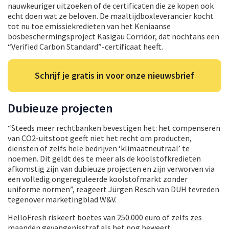
nauwkeuriger uitzoeken of de certificaten die ze kopen ook
echt doen wat ze beloven. De maaltijdboxleverancier kocht
tot nu toe emissiekredieten van het Keniaanse
bosbeschermingsproject Kasigau Corridor, dat nochtans een
“Verified Carbon Standard”-certificaat heeft.
Schrijf je gratis in voor onze nieuwsbrief
Dubieuze projecten
“Steeds meer rechtbanken bevestigen het: het compenseren
van CO2-uitstoot geeft niet het recht om producten,
diensten of zelfs hele bedrijven ‘klimaatneutraal’ te
noemen. Dit geldt des te meer als de koolstofkredieten
afkomstig zijn van dubieuze projecten en zijn verworven via
een volledig ongereguleerde koolstofmarkt zonder
uniforme normen”, reageert Jürgen Resch van DUH tevreden
tegenover marketingblad W&V.
HelloFresh riskeert boetes van 250.000 euro of zelfs zes
maanden gevangenisstraf als het nog beweert