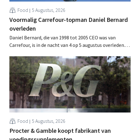
Food
5 Augustus, 2026
Voormalig Carrefour-topman Daniel Bernard
overleden
Daniel Bernard, die van 1998 tot 2005 CEO was van
Carrefour, is in de nacht van 4 op 5 augustus overleden.
Hij versterkte de internationale activiteiten van de
retailer, realiseerde de fusie met Promodès en nam
toenmalig Belgisch marktleider GB over.
Food
5 Augustus, 2026
Procter & Gamble koopt fabrikant van
voedingssupplementen