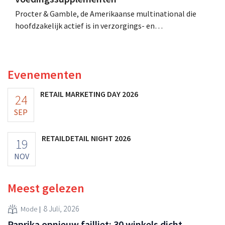
Procter & Gamble, de Amerikaanse multinational die
hoofdzakelijk actief is in verzorgings- en
huishoudproducten, telt miljarden neer voor de
overname van Thorne, een producent van
voedingssupplementen.
Evenementen
RETAIL MARKETING DAY 2026
24
SEP
RETAILDETAIL NIGHT 2026
19
NOV
Meest gelezen
8 Juli, 2026
Mode
Paprika opnieuw failliet: 30 winkels dicht