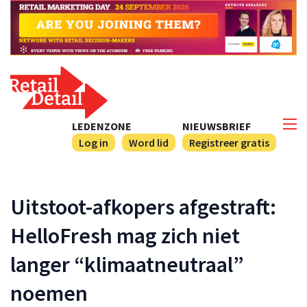
LEDENZONE
NIEUWSBRIEF
Log in
Word lid
Registreer gratis
Uitstoot-afkopers afgestraft:
HelloFresh mag zich niet
langer “klimaatneutraal”
noemen