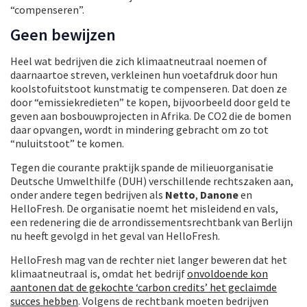
“compenseren”.
Geen bewijzen
Heel wat bedrijven die zich klimaatneutraal noemen of
daarnaartoe streven, verkleinen hun voetafdruk door hun
koolstofuitstoot kunstmatig te compenseren. Dat doen ze
door “emissiekredieten” te kopen, bijvoorbeeld door geld te
geven aan bosbouwprojecten in Afrika. De CO2 die de bomen
daar opvangen, wordt in mindering gebracht om zo tot
“nuluitstoot” te komen.
Tegen die courante praktijk spande de milieuorganisatie
Deutsche Umwelthilfe (DUH) verschillende rechtszaken aan,
onder andere tegen bedrijven als
Netto
,
Danone
en
HelloFresh. De organisatie noemt het misleidend en vals,
een redenering die de arrondissementsrechtbank van Berlijn
nu heeft gevolgd in het geval van HelloFresh.
HelloFresh mag van de rechter niet langer beweren dat het
klimaatneutraal is, omdat het bedrijf
onvoldoende kon
aantonen dat de gekochte ‘carbon credits’ het geclaimde
succes hebben
. Volgens de rechtbank moeten bedrijven