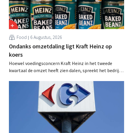
Food
6 Augustus, 2026
Ondanks omzetdaling ligt Kraft Heinz op
koers
Hoewel voedingsconcern Kraft Heinz in het tweede
kwartaal de omzet heeft zien dalen, spreekt het bedrijf
toch van beter dan verwachte resultaten. De
multinational verhoogt de investeringen en de
vooruitzichten.