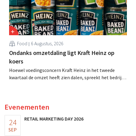
Food
6 Augustus, 2026
Ondanks omzetdaling ligt Kraft Heinz op
koers
Hoewel voedingsconcern Kraft Heinz in het tweede
kwartaal de omzet heeft zien dalen, spreekt het bedrijf
toch van beter dan verwachte resultaten. De
multinational verhoogt de investeringen en de
vooruitzichten.
Evenementen
RETAIL MARKETING DAY 2026
24
SEP