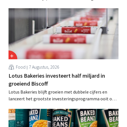
kosten snijden en tegelijk investeren in groei voor onder
andere Guiness en voorgemixte cocktails.
Food
7 Augustus, 2026
Lotus Bakeries investeert half miljard in
groeiend Biscoff
Lotus Bakeries blijft groeien met dubbele cijfers en
lanceert het grootste investeringsprogramma ooit om
de productiecapaciteit voor Biscoff uit te breiden: “We
moeten dit momentum grijpen”.