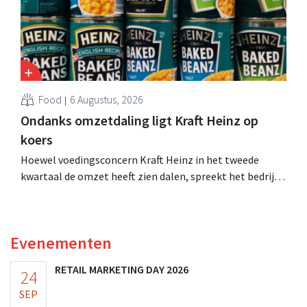
Food
6 Augustus, 2026
Ondanks omzetdaling ligt Kraft Heinz op
koers
Hoewel voedingsconcern Kraft Heinz in het tweede
kwartaal de omzet heeft zien dalen, spreekt het bedrijf
toch van beter dan verwachte resultaten. De
multinational verhoogt de investeringen en de
vooruitzichten.
Evenementen
RETAIL MARKETING DAY 2026
24
SEP