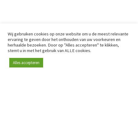
Wij gebruiken cookies op onze website om u de meest relevante
ervaring te geven door het onthouden van uw voorkeuren en
herhaalde bezoeken. Door op "Alles accepteren" te klikken,
stemt u in met het gebruik van ALLE cookies.
Alles accepteren
Sinds 2009 is RetailDetail hét toonaangevende B2B-
platform voor retail in Europa.
Als "100% trusted medium" en sterke retailcommunity biedt