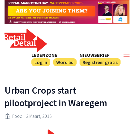
LEDENZONE
NIEUWSBRIEF
Log in
Word lid
Registreer gratis
Urban Crops start
pilootproject in Waregem
Food
2 Maart, 2016