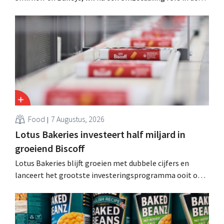
kosten snijden en tegelijk investeren in groei voor onder
andere Guiness en voorgemixte cocktails.
Food
7 Augustus, 2026
Lotus Bakeries investeert half miljard in
groeiend Biscoff
Lotus Bakeries blijft groeien met dubbele cijfers en
lanceert het grootste investeringsprogramma ooit om
de productiecapaciteit voor Biscoff uit te breiden: “We
moeten dit momentum grijpen”.