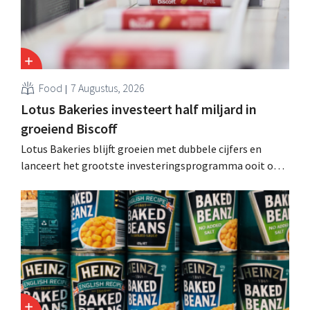
Food
7 Augustus, 2026
Lotus Bakeries investeert half miljard in
groeiend Biscoff
Lotus Bakeries blijft groeien met dubbele cijfers en
lanceert het grootste investeringsprogramma ooit om
de productiecapaciteit voor Biscoff uit te breiden: “We
moeten dit momentum grijpen”.