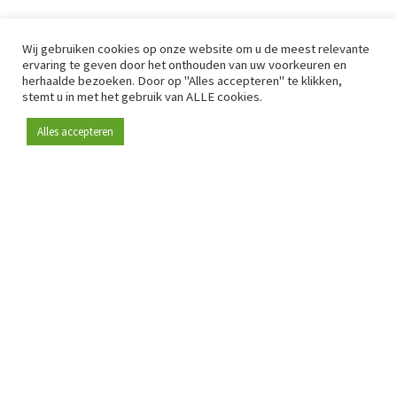
Wij gebruiken cookies op onze website om u de meest relevante
ervaring te geven door het onthouden van uw voorkeuren en
herhaalde bezoeken. Door op "Alles accepteren" te klikken,
stemt u in met het gebruik van ALLE cookies.
Alles accepteren
Sinds 2009 is RetailDetail hét toonaangevende B2B-
platform voor retail in Europa.
Als "100% trusted medium" en sterke retailcommunity biedt
RetailDetail professionals dagelijks betrouwbaar nieuws,
scherpe inzichten en relevante analyses uit de sector.
Daarnaast brengt RetailDetail de markt samen via