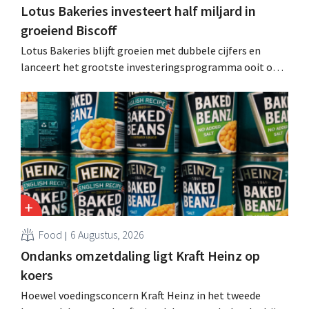
Lotus Bakeries investeert half miljard in
groeiend Biscoff
Lotus Bakeries blijft groeien met dubbele cijfers en
lanceert het grootste investeringsprogramma ooit om
de productiecapaciteit voor Biscoff uit te breiden: “We
moeten dit momentum grijpen”.
Food
6 Augustus, 2026
Ondanks omzetdaling ligt Kraft Heinz op
koers
Hoewel voedingsconcern Kraft Heinz in het tweede