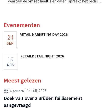
kwartaal de omzet heeft zien dalen, spreekt het bedrijf
toch van beter dan verwachte resultaten. De
multinational verhoogt de investeringen en de
vooruitzichten.
Evenementen
RETAIL MARKETING DAY 2026
24
SEP
RETAILDETAIL NIGHT 2026
19
NOV
Meest gelezen
14 Juli, 2026
Algemeen
Doek valt over 2 Brüder: faillissement
aangevraagd