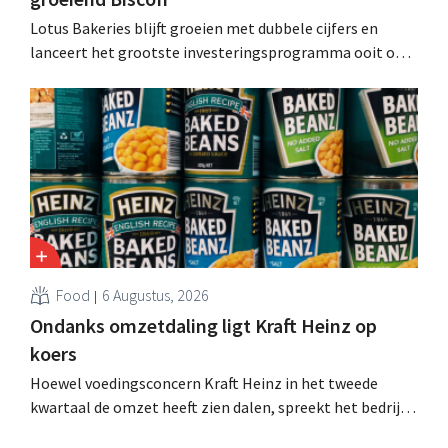
Lotus Bakeries blijft groeien met dubbele cijfers en
lanceert het grootste investeringsprogramma ooit om
de productiecapaciteit voor Biscoff uit te breiden: “We
moeten dit momentum grijpen”.
Food
6 Augustus, 2026
Ondanks omzetdaling ligt Kraft Heinz op
koers
Hoewel voedingsconcern Kraft Heinz in het tweede
kwartaal de omzet heeft zien dalen, spreekt het bedrijf
toch van beter dan verwachte resultaten. De