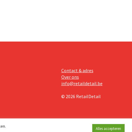
teringen
Contact & adres
Over ons
info@retaildetail.be
© 2026 RetailDetail
ken.
Alles accepteren