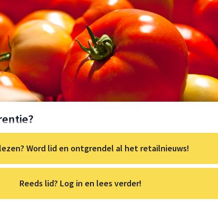
rentie?
lezen? Word lid en ontgrendel al het retailnieuws!
Reeds lid? Log in en lees verder!