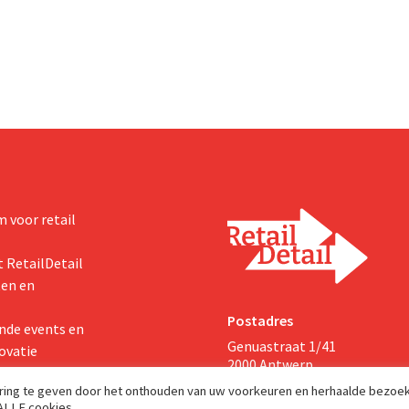
We moeten dit momentum
multinational verhoogt de inves
en de vooruitzichten.
 voor retail
 RetailDetail
ten en
Postadres
nde events en
Genuastraat 1/41
ovatie
2000 Antwerp
aring te geven door het onthouden van uw voorkeuren en herhaalde bezoe
 ALLE cookies.