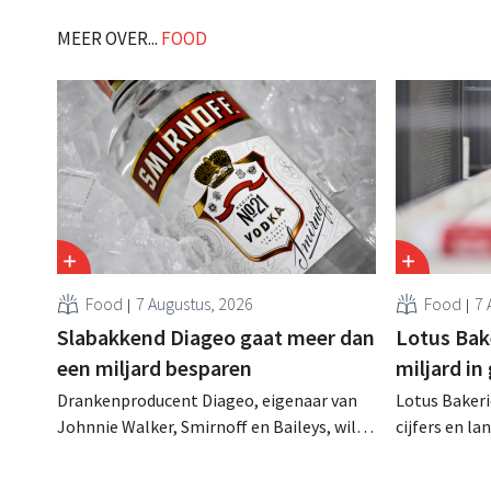
MEER OVER...
FOOD
Food
7 Augustus, 2026
Food
7 
Slabakkend Diageo gaat meer dan
Lotus Bake
een miljard besparen
miljard in
Drankenproducent Diageo, eigenaar van
Lotus Bakeri
Johnnie Walker, Smirnoff en Baileys, wil
cijfers en l
na een omzetdaling fors in de kosten
investering
snijden en tegelijk investeren in groei voor
productiecap