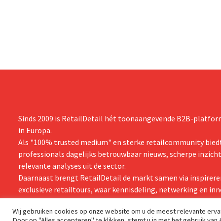
onder andere Guiness en voorgemixte
breiden: “
cocktails.
grijpen”.
Sinds 2009 is RetailDetail hét toonaangevende B2B-platform
in Europa.
Als "100% trusted medium" en sterke retailcommunity biedt
professionals dagelijks betrouwbaar nieuws, scherpe inzich
relevante analyses uit de sector.
Daarnaast brengt RetailDetail de markt samen via inspirere
exclusieve retailtours, waar kennisdeling, netwerking en inn
centraal staan.
Wij gebruiken cookies op onze website om u de meest relevante erv
Door op "Alles accepteren" te klikken, stemt u in met het gebruik van