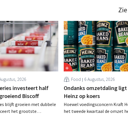
Zie
Augustus, 2026
Food
6 Augustus, 2026
ries investeert half
Ondanks omzetdaling ligt 
 groeiend Biscoff
Heinz op koers
es blijft groeien met dubbele
Hoewel voedingsconcern Kraft He
anceert het grootste
het tweede kwartaal de omzet he
sprogramma ooit om de
dalen, spreekt het bedrijf toch v
aciteit voor Biscoff uit te
dan verwachte resultaten. De