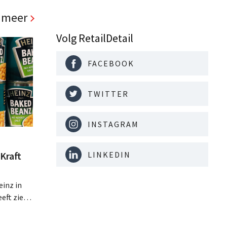
 meer
Volg RetailDetail
FACEBOOK
TWITTER
INSTAGRAM
LINKEDIN
Kraft
inz in
eft zien
an beter